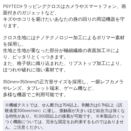
PGYTECH ラッピングクロスはカメラやスマートフォン、画
面付きのガジェットなど、
キズやホコリを避けたいあなたの身の回りの周辺機器を守
ります。
クロス生地にはナノテクノロジー加工によるポリマー素材
を採用し、
生地と生地が重なった部分が極細繊維の表面加工※によ
り、ピッタリとくっつきます。
また、格子状に織り込まれた、リプストップ加工により、
ほつれや破れに強い素材です。
350mm×350mmの正方形サイズを採用し、一眼レフカメラ
やレンズ、タブレット端末、ゲーム機など、
多様な機器でご利用可能です。
※機械テストでは、せん断力は75N以上。剥離力は0.7N以上（試
験速度300mm/min）に達し、接触面が大きいほど結合力は強くな
る特性があり。10,000回以上の接着が可能です。 ※本製品のくっ
つく機能については、完全な固定をお約束するものではありませ
ん、ご注意ください。