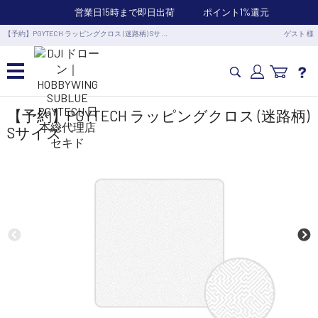
営業日15時まで即日出荷
ポイント1%還元
【予約】PGYTECH ラッピングクロス (迷路柄) Sサ …
ゲスト 様
カメラドローン・生活家電
【予約】PGYTECH ラッピングクロス (迷路柄)
Sサイズ
カメラ・スタビライザー
業務用ドローン・業務関連製品
水中ドローン(ROV)・水中スクーター
RC・ロボット部品