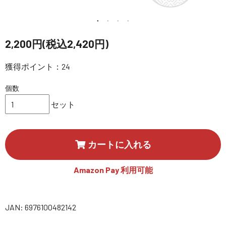
講習会･国家資格･WEBセミナー
定期配信!
2,200円(税込2,420円)
サポート・Q&A / 法人・学生のお客様
獲得ポイント：24
個数
取扱店舗一覧
セット
SEKIDO
カートに入れる
コーポレートサイト
Amazon Pay 利用可能
SEKIDO 会社概要
JAN: 6976100482142