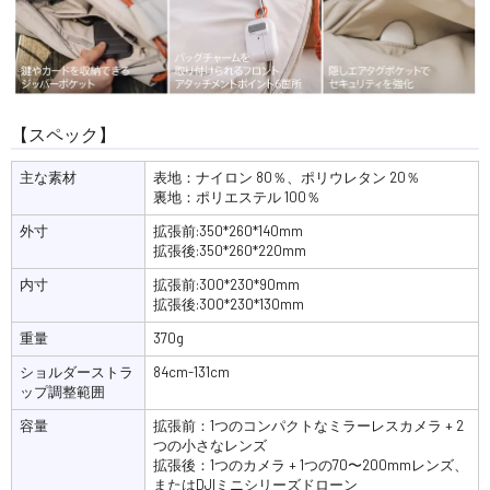
【スペック】
主な素材
表地：ナイロン 80％、ポリウレタン 20％
裏地：ポリエステル 100％
外寸
拡張前:350*260*140mm
拡張後:350*260*220mm
内寸
拡張前:300*230*90mm
拡張後:300*230*130mm
重量
370g
ショルダーストラ
84cm-131cm
ップ調整範囲
容量
拡張前：1つのコンパクトなミラーレスカメラ + 2
つの小さなレンズ
拡張後：1つのカメラ + 1つの70〜200mmレンズ、
またはDJIミニシリーズドローン