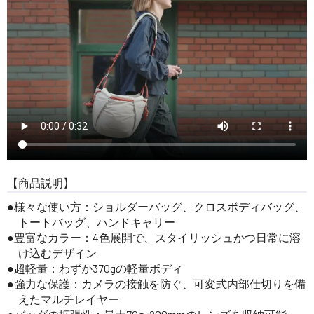
【商品説明】
様々な使い方：ショルダーバッグ、クロスボディバッグ、
トートバッグ、ハンドキャリー
豊富なカラー：4色展開で、スタイリッシュかつ日常に溶
け込むデザイン
超軽量：わずか370gの軽量ボディ
強力な保護：カメラの接触を防ぐ、可変式内部仕切りを備
えたマルチレイヤー