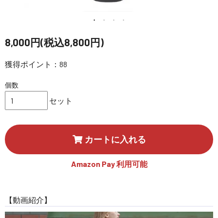
講習会･国家資格･WEBセミナー
定期配信!
8,000円(税込8,800円)
獲得ポイント：88
サポート・Q&A / 法人・学生のお客様
個数
取扱店舗一覧
セット
SEKIDO
カートに入れる
コーポレートサイト
Amazon Pay 利用可能
SEKIDO 会社概要
【動画紹介】