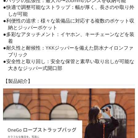
バッグの拡張性：最大70〜200mmのレンズを収納可能
快適で調整可能なストラップ：幅が厚く、長さのや取り外
しが可能
利便性の追求：様々な装備品に対応する複数のポケット収
納とジッパーポケット
多彩なアタッチメント：イヤホン、キーチェーンなどを装
着
耐久性と耐候性：YKKジッパーを備えた防水ナイロンファ
ブリック
安全性と取り回し：安全な保管と素早い取り出しが可能な
大きなジッパー式開口部
【製品紹介】