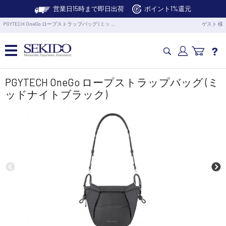
営業日15時まで即日出荷
ポイント1%還元
PGYTECH OneGo ロープストラップバッグ (ミッ …
ゲスト 様
カメラドローン・生活家電
PGYTECH OneGo ロープストラップバッグ (ミ
ッドナイトブラック)
カメラ・スタビライザー
業務用ドローン・業務関連製品
水中ドローン(ROV)・水中スクーター
RC・ロボット部品