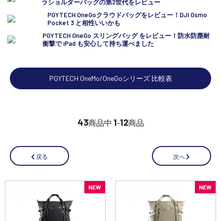
ラショルダーバッグの第2世代をレビュー
講習会･国家資格･WEBセミナー
PGYTECH OneGoクラウドバッグをレビュー！DJI Osmo
Pocket 3 と相性いいかも
PGYTECH OneGo スリングバッグ をレビュー！防水防塵耐
定期配信!
衝撃で iPad も安心して持ち運べました
サポート・Q&A / 法人・学生のお客様
PGYTECH OneMo/OneGoシリーズ 比較表
取扱店舗一覧
43
1
12
商品中
-
商品
SEKIDO
コーポレートサイト
次へ
戻る
NEW
NEW
SEKIDO 会社概要