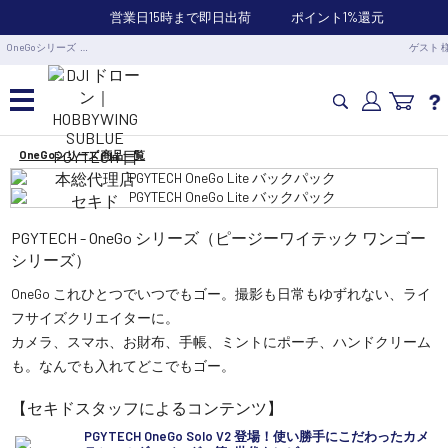
営業日15時まで即日出荷
ポイント1%還元
OneGoシリーズ …
ゲスト 
OneGoシリーズ 商品一覧
カメラドローン・生活家電
カメラ・スタビライザー
PGYTECH - OneGo シリーズ（ピージーワイテック ワンゴー
シリーズ）
業務用ドローン・業務関連製品
OneGo これひとつでいつでもゴー。撮影も日常もゆずれない、ライ
フサイズクリエイターに。
水中ドローン(ROV)・水中スクーター
カメラ、スマホ、お財布、手帳、ミントにポーチ、ハンドクリーム
も。なんでも入れてどこでもゴー。
RC・ロボット部品
【セキドスタッフによるコンテンツ】
PGYTECH OneGo Solo V2 登場！使い勝手にこだわったカメ