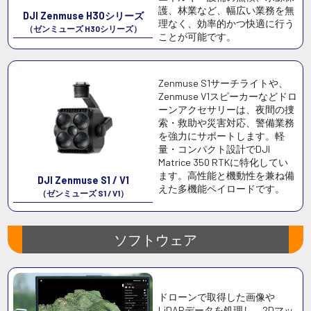
護、林業など、幅広い業務を無
DJI Zenmuse H30シリーズ
理なく、効率的かつ快適に行う
（ゼンミューズ H30シリーズ）
ことが可能です。
Zenmuse S1サーチライトや、
Zenmuse V1スピーカーなどドロ
ーンアクセサリーは、夜間の捜
索・救助や災害対応、警備業務
を強力にサポートします。軽
量・コンパクト設計でDJI
Matrice 350 RTKに特化してい
ます。高性能と機動性を兼ね備
DJI Zenmuse S1 / V1
えた多機能ペイロードです。
（ゼンミューズ S1 / V1）
ソフトウェア
ドローンで取得した画像や
LiDARデータを処理し、2Dマッ