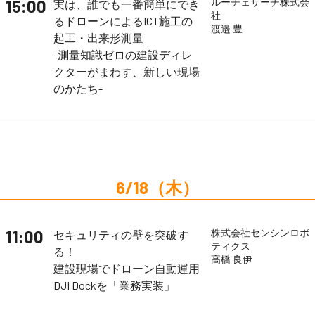
15:00
ルーチェサーチ株式会
実は、誰でも一番簡単にでき
社
るドローンによるICT施工の
渡邉 豊
起工・出来形測量
-測量知識ゼロの建設ディレ
クターがまわす、新しい現場
のかたち-
6/18（木）
11:00
株式会社センシンロボ
セキュリティの壁を突破す
ティクス
る！
高橋 良伊
建設現場でドローン自動運用
DJI Dockを「業務実装」