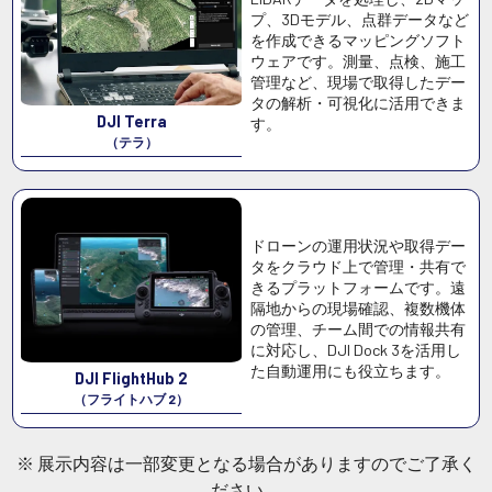
プ、3Dモデル、点群データなど
を作成できるマッピングソフト
ウェアです。測量、点検、施工
管理など、現場で取得したデー
タの解析・可視化に活用できま
DJI Terra
す。
（テラ）
ドローンの運用状況や取得デー
タをクラウド上で管理・共有で
きるプラットフォームです。遠
隔地からの現場確認、複数機体
の管理、チーム間での情報共有
に対応し、DJI Dock 3を活用し
た自動運用にも役立ちます。
DJI FlightHub 2
（フライトハブ 2）
※ 展示内容は一部変更となる場合がありますのでご了承く
ださい。