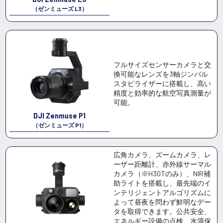
（ゼンミューズ L3）
フルサイズセンサーカメラと交
換可能なレンズを3軸ジンバル
スタビライザーに搭載し、高い
精度と効率的な航空写真測量が
可能。
DJI Zenmuse P1
（ゼンミューズ P1）
広角カメラ、ズームカメラ、レ
ーザー距離計、赤外線サーマル
カメラ（※H30Tのみ）、NIR補
助ライトを搭載し、最先端のイ
ンテリジェントアルゴリズムに
よって昼夜を問わず鮮明なデー
タを取得できます。公共安全、
エネルギー設備の点検、水源保