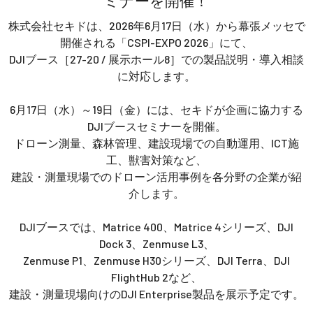
ミナーを開催！
講習会･国家資格･WEBセミナー
株式会社セキドは、2026年6月17日（水）から幕張メッセで
開催される「CSPI-EXPO 2026」にて、
定期配信!
DJIブース［27-20 / 展示ホール8］での製品説明・導入相談
に対応します。
サポート・Q&A / 法人・学生のお客様
6月17日（水）～19日（金）には、セキドが企画に協力する
DJIブースセミナーを開催。
取扱店舗一覧
ドローン測量、森林管理、建設現場での自動運用、ICT施
工、獣害対策など、
建設・測量現場でのドローン活用事例を各分野の企業が紹
介します。
SEKIDO
コーポレートサイト
DJIブースでは、Matrice 400、Matrice 4シリーズ、DJI
Dock 3、Zenmuse L3、
Zenmuse P1、Zenmuse H30シリーズ、DJI Terra、DJI
SEKIDO 会社概要
FlightHub 2など、
建設・測量現場向けのDJI Enterprise製品を展示予定です。