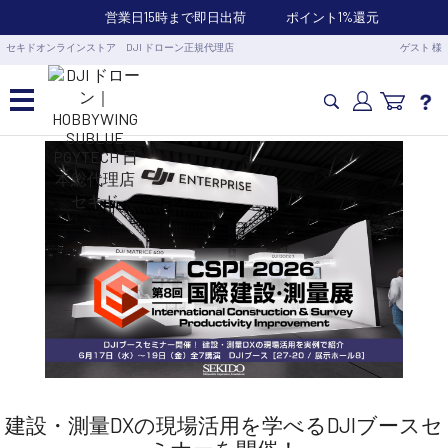
営業日15時まで即日出荷
ポイント1%還元
セキドオンラインストア DJI ドローン正規代理店
ゲスト 様
カメラドローン・生活家電
カメラ・スタビライザー
業務用ドローン・業務関連製品
水中ドローン(ROV)・水中スクーター
RC・ロボット部品
建設・測量DXの現場活用を学べるDJIブースセ