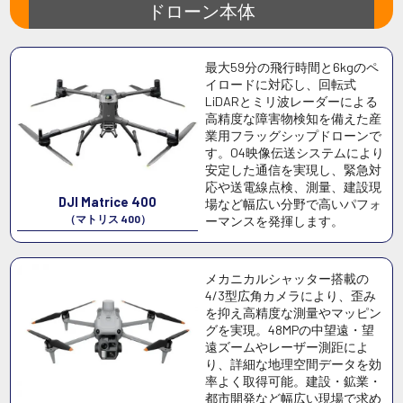
ドローン本体
最大59分の飛行時間と6kgのペ
イロードに対応し、回転式
LiDARとミリ波レーダーによる
高精度な障害物検知を備えた産
業用フラッグシップドローンで
す。O4映像伝送システムにより
安定した通信を実現し、緊急対
応や送電線点検、測量、建設現
DJI Matrice 400
場など幅広い分野で高いパフォ
（マトリス 400）
ーマンスを発揮します。
メカニカルシャッター搭載の
4/3型広角カメラにより、歪み
を抑え高精度な測量やマッピン
グを実現。48MPの中望遠・望
遠ズームやレーザー測距によ
り、詳細な地理空間データを効
率よく取得可能。建設・鉱業・
都市開発など幅広い現場で求め