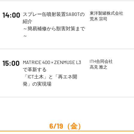
14:00
東洋製罐株式会社
スプレー缶噴射装置SABOTの
荒木 宗司
紹介
～簡易補修から獣害対策まで
～
15:00
ITH合同会社
MATRICE 400 × ZENMUSE L3
高見 雅之
で革新する
「ICT土木」と「再エネ開
発」の実現場
6/19（金）