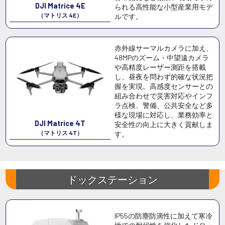
DJI Matrice 4E
られる高性能な小型産業用モデ
（マトリス 4E）
ルです。
赤外線サーマルカメラに加え、
48MPのズーム・中望遠カメラ
や高精度レーザー測距を搭載
し、昼夜を問わず的確な状況把
握を実現。高感度センサーとの
組み合わせで災害対応やインフ
ラ点検、警備、公共安全など多
様な現場に対応し、業務効率と
DJI Matrice 4T
安全性の向上に大きく貢献しま
（マトリス 4T）
す。
ドックステーション
IP55の防塵防滴性に加えて寒冷