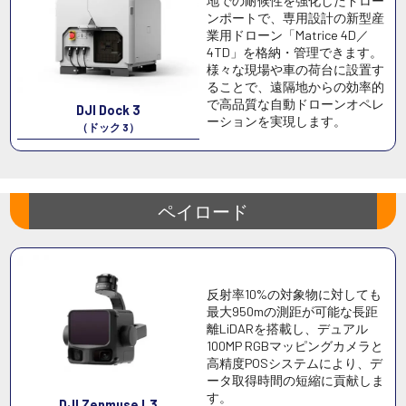
地での耐候性を強化したドロー
ンポートで、専用設計の新型産
業用ドローン「Matrice 4D／
4TD」を格納・管理できます。
様々な現場や車の荷台に設置す
ることで、遠隔地からの効率的
で高品質な自動ドローンオペレ
DJI Dock 3
ーションを実現します。
（ドック 3）
ペイロード
反射率10%の対象物に対しても
最大950mの測距が可能な長距
離LiDARを搭載し、デュアル
100MP RGBマッピングカメラと
高精度POSシステムにより、デ
ータ取得時間の短縮に貢献しま
す。
DJI Zenmuse L3