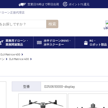
営業日15時まで即日出荷
ポイント1%還元
 DJI ドローン正規代理店
検索
LO
業務用ドローン・
水中ドローン(ROV)・
RC・
業務関連製品
水中スクーター
ロボット部品
DJI Matrice 400
ーン
DJI Matrice 400
型番
D250610000-display