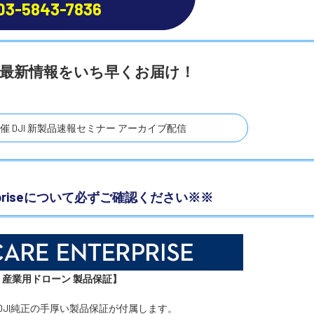
03-5843-7836
400 の最新情報をいち早くお届け！
ド主催 DJI 新製品速報セミナー アーカイブ配信
nterpriseについて必ずご確認ください※※
I 産業用ドローン 製品保証】
 という、DJI純正の手厚い製品保証が付属します。