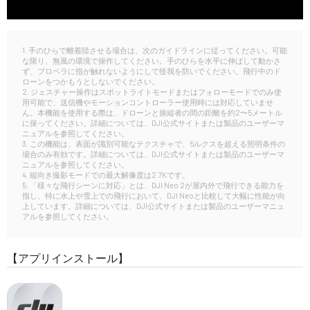
1. 手のひらで離着陸させる場合は、次のガイドラインに従ってください。可能
な限り、無風の環境で操作してください。手のひらを水平に伸ばして動かさ
ず、プロペラに指が触れないようにして怪我を防いでください。飛行中のド
ローンをつかもうとしないでください。
2. ジェスチャー操作はスポットライトモードまたはフォローモードでのみ使
用可能で、送信機やモーションコントローラー使用時には対応していませ
ん。本機能を使用する際は、ドローンと操縦者の間の距離を約2〜5メートル
に保ってください。詳細については、DJI公式サイトまたは製品のユーザーマ
ニュアルを参照してください。
3. この機能は、表面が識別可能なテクスチャで、5ルクスを超える照明条件の
場合のみ有効です。詳細については、DJI公式サイトまたは製品のユーザーマ
ニュアルを参照してください。
4. 縦向き撮影モードでの最大解像度は2.7Kです。
5. 「様々な飛行シーンに対応」とは、DJI Neo 2が屋内外で飛行できる能力を
指し、特に水上や雪上での飛行において、DJI Neoと比較して大幅に性能が向
上しています。詳細については、DJI公式サイトまたは製品のユーザーマニュ
アルを参照してください。
【アプリインストール】