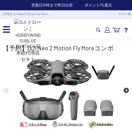
営業日15時まで即日出荷
ポイント1%還元
【予約】DJI Neo 2 Motion Fly More …
ゲスト 様
カメラドローン・生活家電
【予約】DJI Neo 2 Motion Fly Moreコンボ
カメラ・スタビライザー
業務用ドローン・業務関連製品
水中ドローン(ROV)・水中スクーター
RC・ロボット部品