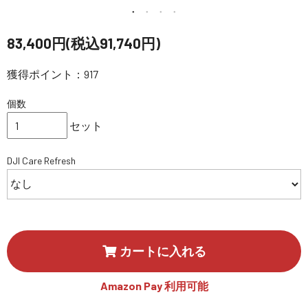
講習会･国家資格･WEBセミナー
83,400円(税込91,740円)
定期配信!
獲得ポイント：917
サポート・Q&A / 法人・学生のお客様
個数
セット
取扱店舗一覧
DJI Care Refresh
SEKIDO
コーポレートサイト
カートに入れる
SEKIDO 会社概要
Amazon Pay 利用可能