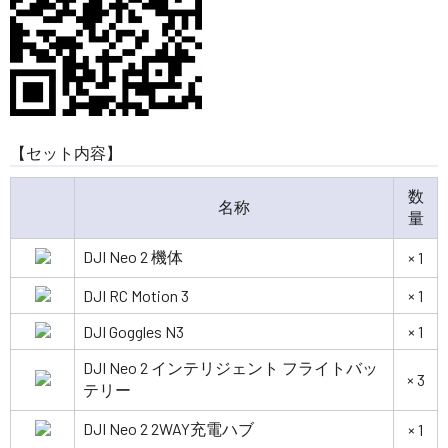
【セット内容】
数
名称
量
DJI Neo 2 機体
× 1
DJI RC Motion 3
× 1
DJI Goggles N3
× 1
DJI Neo 2 インテリジェント フライトバッ
× 3
テリー
DJI Neo 2 2WAY充電ハブ
× 1