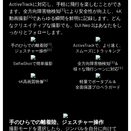
ActiveTrackに対応し、手軽に飛行を楽しむことができ
[3]
ます。全方向障害物検知
により安全性が向上し、4K
[4]
動画撮影
であらゆる瞬間を鮮明に記録します。どん
なクリエイティブな撮影でも、DJI Neo 2はあなたをし
っかりとフォローします。
[1]
手のひらでの離着陸
、
ActiveTrackで、より速く、
[2]
ジェスチャー操作
スムーズにトラッキング
[3]
SelfieShotで簡単撮影
全方向障害物検知
＆
[5]
様々な飛行シーンに対応
[4]
4K高画質映像
軽量でポータブル＆
全面保護プロペラガード
手のひらでの離着陸、ジェスチャー操作
撮影モードを選択したら、ジンバルを自分に向けて