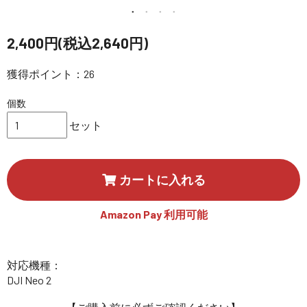
講習会･国家資格･WEBセミナー
2,400円(税込2,640円)
定期配信!
獲得ポイント：26
サポート・Q&A / 法人・学生のお客様
個数
セット
取扱店舗一覧
カートに入れる
SEKIDO
コーポレートサイト
Amazon Pay 利用可能
SEKIDO 会社概要
対応機種：
DJI Neo 2