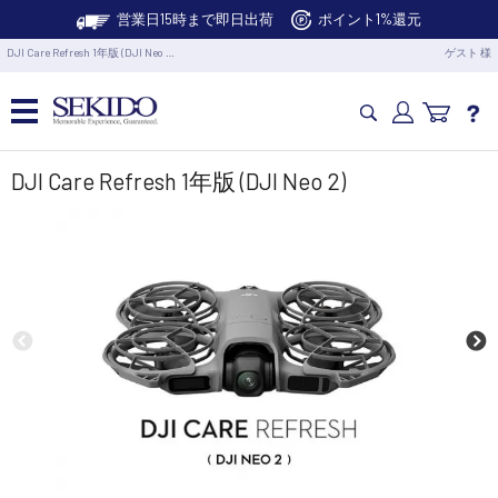
営業日15時まで即日出荷
ポイント1%還元
DJI Care Refresh 1年版 (DJI Neo …
ゲスト 様
カメラドローン・生活家電
DJI Care Refresh 1年版 (DJI Neo 2)
カメラ・スタビライザー
業務用ドローン・業務関連製品
水中ドローン(ROV)・水中スクーター
RC・ロボット部品