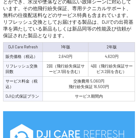
とができ、水没や墜落などの幅広い故障シーンに対応して
います。その他飛行紛失保証、専用テクニカルサポート、
無料の往復配送料などのサービス特典も含まれています。
リフレッシュ交換としてお届けする製品は、DJIでの出荷基
準を満たしている新品もしくは新品同等の性能及び信頼が
保証された製品となります。
DJI Care Refresh
1年版
2年版
販売価格（税込）
2,640円
4,620円
リフレッシュ交換
2回（飛行紛失保証サ
4回（飛行紛失保証サー
回数
ービス1回を含む）
ビス2回を含む）
サービス料金（税
交換費用 5,060円
込）
飛行紛失保証 16,500円
DJI公式保証プラン
サービス期間内