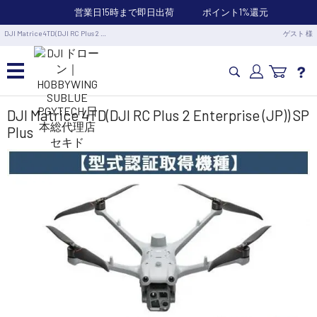
営業日15時まで即日出荷
ポイント1%還元
DJI Matrice 4TD(DJI RC Plus 2 …
ゲスト 様
カメラドローン・生活家電
DJI Matrice 4TD(DJI RC Plus 2 Enterprise (JP)) SP
Plus
カメラ・スタビライザー
業務用ドローン・業務関連製品
水中ドローン(ROV)・水中スクーター
RC・ロボット部品