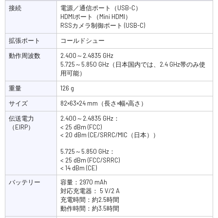
接続
電源／通信ポート（USB-C）
HDMIポート（Mini HDMI）
RSSカメラ制御ポート (USB-C)
拡張ポート
コールドシュー
動作周波数
2.400～2.4835 GHz
5.725～5.850 GHz（日本国内では、2.4 GHz帯のみ使
用可能）
重量
126 g
サイズ
82×63×24 mm（長さ×幅×高さ）
伝送電力
‌2.400～2.4835 GHz：
（EIRP）
< 25 dBm (FCC)
< 20 dBm (CE/SRRC/MIC（日本））
5.725～5.850 GHz：
< 25 dBm (FCC/SRRC)
< 14 dBm (CE)
バッテリー
容量：2970 mAh
対応充電器： 5 V/2 A
充電時間：約2.5時間
動作時間：約3.5時間