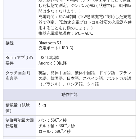
した状態で測定。‌ジンバルが動く状態では、動作時
間は少なくなります。）
充電時間：約2.5時間（18W急速充電に対応した充電
器で測定。PD急速充電プロトコル対応の充電器を使
用することをお勧めします。）
推奨充電環境温度：5℃～40℃
接続
Bluetooth 5.1
充電ポート (USB-C)
Ronin アプリの
iOS 11.0以降
要件
Android 8.0以降
タッチ画面 対
英語、簡体中国語、繁体中国語、ドイツ語、フラン
応言語
ス語、韓国語、日本語、スペイン語、ポルトガル語
（ブラジル）、ロシア語、タイ語
動作性能
積載量（試験
3 kg
値）
制御可能最大回
パン：360°／秒
転速度
チルト軸：360°／秒
ロール：360°／秒