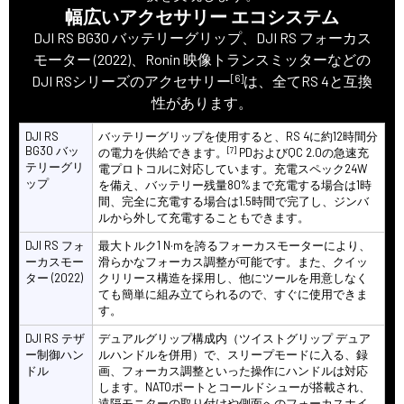
幅広いアクセサリー エコシステム
DJI RS BG30 バッテリーグリップ、DJI RS フォーカス
モーター (2022)、Ronin 映像トランスミッターなどの
[6]
DJI RSシリーズのアクセサリー
は、全てRS 4と互換
性があります。
DJI RS
バッテリーグリップを使用すると、RS 4に約12時間分
BG30 バッ
[7]
の電力を供給できます。
PDおよびQC 2.0の急速充
テリーグリ
電プロトコルに対応しています。充電スペック24W
ップ
を備え、バッテリー残量80%まで充電する場合は1時
間、完全に充電する場合は1.5時間で完了し、ジンバ
ルから外して充電することもできます。
DJI RS フォ
最大トルク1 N·mを誇るフォーカスモーターにより、
ーカスモー
滑らかなフォーカス調整が可能です。また、クイッ
ター (2022)
クリリース構造を採用し、他にツールを用意しなく
ても簡単に組み立てられるので、すぐに使用できま
す。
DJI RS テザ
デュアルグリップ構成内（ツイストグリップ デュア
ー制御ハン
ルハンドルを併用）で、スリープモードに入る、録
ドル
画、フォーカス調整といった操作にハンドルは対応
します。NATOポートとコールドシューが搭載され、
遠隔モニターの取り付けや側面へのフォーカスホイ