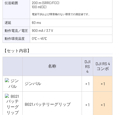
伝送範囲
200 m (SRRC/FCC)
100 m(CE)
‌電波干渉および障害物のない環境での測定値です。
遅延
60 ms
動作電流／電圧
900 mA / 3.7 V
動作環境温度
0℃～45℃
【セット内容】
DJI
DJI RS 4
名称
RS
コンボ
4
ジンバル
× 1
× 1
BG21 バッテリーグリップ
× 1
× 1