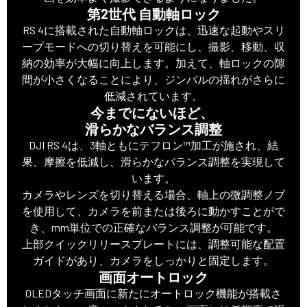
第2世代 自動軸ロック
RS 4に搭載された自動軸ロックは、迅速な起動やスリ
ープモードへの切り替えを可能にし、撮影、移動、収
納の効率が大幅に向上します。加えて、軸ロックの隙
間が小さくなることにより、ジンバルの揺れがさらに
低減されています。
今までにないほど、
滑らかなバランス調整
DJI RS 4は、3軸ともにテフロン™加工が施され、結
果、摩擦を低減し、滑らかなバランス調整を実現して
います。
カメラやレンズを切り替える場合、軸上の微調整ノブ
を使用して、カメラを前または後ろに動かすことがで
き、mm単位での正確なバランス調整が可能です。
上部クイックリリースプレートには、調整可能な配置
ガイドがあり、カメラをしっかりと固定します。
画面オートロック
OLEDタッチ画面に新たにオートロック機能が搭載さ