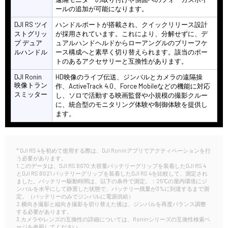
ールの追加が可能になります。
DJI RS ツイ
‌ハンドルポートが搭載され、クイックリリース設計
ストグリッ
が採用されています。これにより、分解せずに、デ
プ デュア
ュアルハンドヘルドからローアングルのブリーフケ
ルハンドル
ース構成へと素早く切り替えられます。該当のポー
トのあるアクセサリーと互換性があります。
DJI Ronin
HD映像のライブ伝送、ジンバルとカメラの遠隔操
映像トラン
作、ActiveTrack 4.0、Force Mobileなどの機能に対応
スミッター
し、ソロで活動する映画監督や小規模の撮影クルー
に、統合型のモニタリング体験や制御体験を提供し
ます。
* DJI RS 4を初めて使用する際は、DJI Roninアプリでアクティベーションを行
う必要があります。
1.このデータは、DJI RS BG70 大容量バッテリーグリップを装着したDJI RS 4
とDJI RS BG21 バッテリーグリップを装着したDJI RS 4を比較して、測定され
ました。バッテリー駆動時間は、以下の条件で測定。：25℃の屋内環境にジ
ンバルを水平にして静置した状態で、バッテリー残量が3%に到達するまで測
定。（バッテリーのみでジンバルに電源供給）
2.横向き撮影と縦向き撮影を切り替えた後は、ジンバルを再度バランス調整
する必要があります。
3.カメラやレンズの互換性の詳細については、Roninシリーズの互換性検索ペ
ージを参照してください。