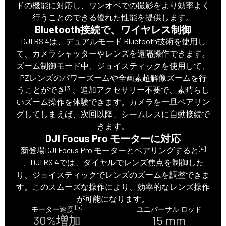
ドの機能に対応し、ワンオペでの撮影をより効率よく
行うことのできる優れた性能を提供します。
Bluetooth接続で、ワイヤレス制御
DJI RS 4は、デュアルモード Bluetooth技術を使用し
て、カメラシャッターやレンズを遠隔操作できます。
ズーム制御モード中、ジョイスティックを使用して、
PZレンズのパワーズームや全画素超解像ズームを行
[3]
うことができ
、追加アクセサリー不要で、素晴らし
いズーム操作を体験できます。カメラを一旦ペアリン
グしてしまえば、次回以降、シームレスに自動接続で
きます。
DJI Focus Pro モーターに対応
[4]
新登場DJI Focus Pro モーターとペアリングすると
、DJI RS 4では、ダイヤルでレンズ焦点を制御した
り、ジョイスティックでレンズのズームを調整できま
す。このスムーズな操作により、効率的なレンズ操作
が可能になります。
[5]
モーター速度
ユニバーサル ロッド
30%増加
15 mm