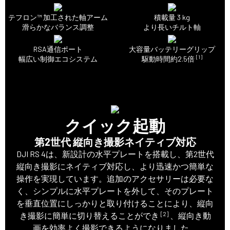
テフロン™ 加工された軸アーム
積載量 3 kg
滑らかなバランス調整
より長いチルト軸
RSA通信ポート
大容量バッテリーグリップ
[1]
幅広い制御エコシステム
駆動時間約2.5倍
クイック起動
第2世代 縦向き撮影ネイティブ対応
DJI RS 4は、新設計の水平プレートを搭載し、第2世代
縦向き撮影にネイティブ対応し、より迅速かつ簡単な
操作を実現しています。追加のアクセサリーは必要な
く、シンプルに水平プレートを外して、そのプレート
を垂直位置にしっかりと取り付けることにより、縦向
[2]
き撮影に簡単に切り替えることができ
、縦向き動
画を効率よく撮影できるようになりました。