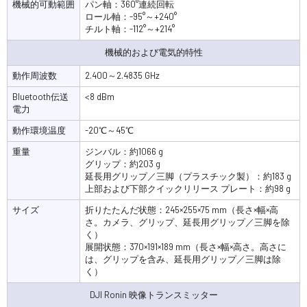
機械的可動範囲
パン軸：360°連続回転
ロール軸：-95°～+240°
チルト軸：-112°～+214°
機械的および電気的特性
動作周波数
2.400～2.4835 GHz
Bluetooth伝送
<8 dBm
電力
動作環境温度
-20℃～45℃
重量
‌ジンバル：約1066 g
グリップ：約203 g
‌延長用グリップ／三脚（プラスチック製）：約183 g
上部および下部クイックリリース プレート：約98 g
サイズ
‌折りたたんだ状態：245×255×75 mm（長さ×幅×高
さ。カメラ、グリップ、延長用グリップ／三脚を除
く）
展開状態：370×191×189 mm（長さ×幅×高さ。高さに
は、グリップを含み、延長用グリップ／三脚は除
く）
DJI Ronin 映像トランスミッター