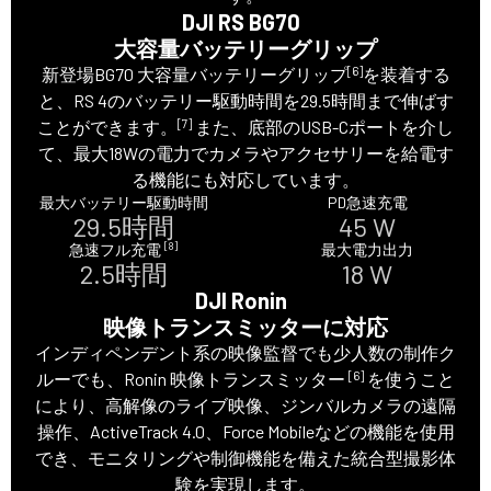
DJI RS BG70
大容量バッテリーグリップ
[6]
新登場BG70 大容量バッテリーグリップ
を装着する
と、RS 4のバッテリー駆動時間を29.5時間まで伸ばす
[7]
ことができます。
また、底部のUSB-Cポートを介し
て、最大18Wの電力でカメラやアクセサリーを給電す
る機能にも対応しています。
最大バッテリー駆動時間
PD急速充電
29.5時間
45 W
[8]
急速フル充電
最大電力出力
2.5時間
18 W
DJI Ronin
映像トランスミッターに対応
インディペンデント系の映像監督でも少人数の制作ク
[6]
ルーでも、Ronin 映像トランスミッター
を使うこと
により、高解像のライブ映像、ジンバルカメラの遠隔
操作、ActiveTrack 4.0、Force Mobileなどの機能を使用
でき、モニタリングや制御機能を備えた統合型撮影体
験を実現します。