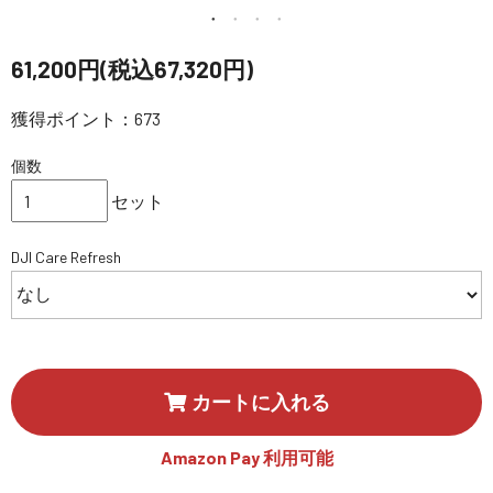
講習会･国家資格･WEBセミナー
61,200円(税込67,320円)
定期配信!
獲得ポイント：673
サポート・Q&A / 法人・学生のお客様
個数
セット
取扱店舗一覧
DJI Care Refresh
SEKIDO
コーポレートサイト
カートに入れる
SEKIDO 会社概要
Amazon Pay 利用可能