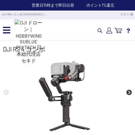
営業日15時まで即日出荷
ポイント1%還元
DJI RS 4 コンボ [D240409020] …
ゲスト 様
カメラドローン・生活家電
DJI RS 4 コンボ
カメラ・スタビライザー
業務用ドローン・業務関連製品
水中ドローン(ROV)・水中スクーター
RC・ロボット部品