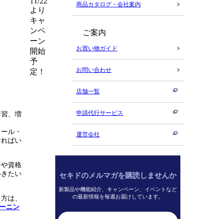
11/22
商品カタログ・会社案内
より
キャ
ンペ
ご案内
ーン
お買い物ガイド
開始
予
お問い合わせ
定！
店舗一覧
申請代行サービス
講習、増
クール・
運営会社
ければい
許や資格
いきたい
セキドのメルマガを購読しませんか
新製品や機能紹介、キャンペーン、イベントなど
の最新情報を毎週お届けしています。
る方は、
ラーニン