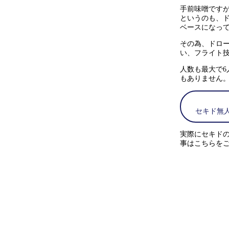
手前味噌です
というのも、
ベースになっ
その為、ドロ
い、フライト
人数も最大で
もありません
セキド無人
実際にセキド
事はこちらを