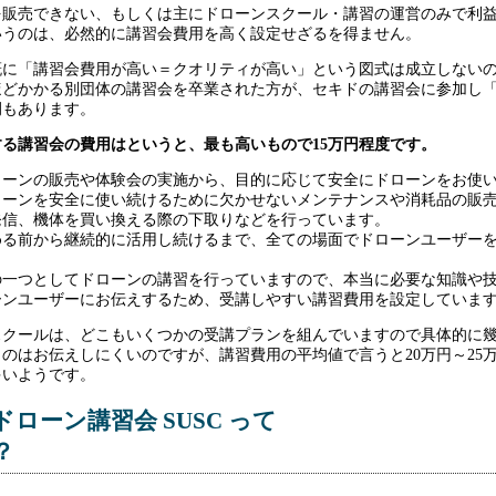
を販売できない、もしくは主にドローンスクール・講習の運営のみで利
いうのは、必然的に講習会費用を高く設定せざるを得ません。
概に「講習会費用が高い＝クオリティが高い」という図式は成立しない
ほどかかる別団体の講習会を卒業された方が、セキドの講習会に参加し
例もあります。
る講習会の費用はというと、最も高いもので15万円程度です。
ローンの販売や体験会の実施から、目的に応じて安全にドローンをお使
ローンを安全に使い続けるために欠かせないメンテナンスや消耗品の販
発信、機体を買い換える際の下取りなどを行っています。
める前から継続的に活用し続けるまで、全ての場面でドローンユーザー
。
の一つとしてドローンの講習を行っていますので、本当に必要な知識や
ーンユーザーにお伝えするため、受講しやすい講習費用を設定していま
スクールは、どこもいくつかの受講プランを組んでいますので具体的に
のはお伝えしにくいのですが、講習費用の平均値で言うと20万円～25
多いようです。
ローン講習会 SUSC って
？