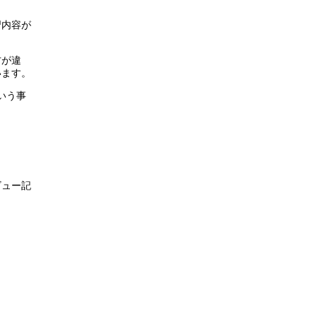
習内容が
方が違
います。
いう事
ビュー記