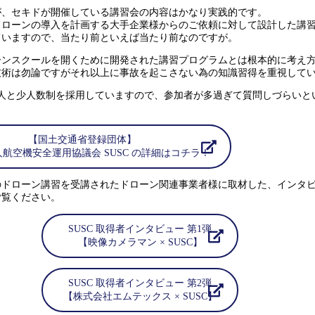
が、セキドが開催している講習会の内容はかなり実践的です。
ドローンの導入を計画する大手企業様からのご依頼に対して設計した講
ていますので、当たり前といえば当たり前なのですが。
ーンスクールを開くために開発された講習プログラムとは根本的に考え
技術は勿論ですがそれ以上に事故を起こさない為の知識習得を重視して
6人と少人数制を採用していますので、参加者が多過ぎて質問しづらいと
。
【国土交通省登録団体】
航空機安全運用協議会 SUSC の詳細はコチラ！
のドローン講習を受講されたドローン関連事業者様に取材した、インタ
ご覧ください。
SUSC 取得者インタビュー 第1弾
【映像カメラマン × SUSC】
SUSC 取得者インタビュー 第2弾
【株式会社エムテックス × SUSC】