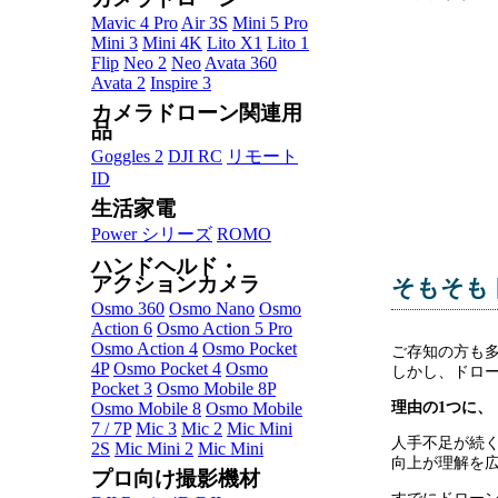
Mavic 4 Pro
Air 3S
Mini 5 Pro
Mini 3
Mini 4K
Lito X1
Lito 1
Flip
Neo 2
Neo
Avata 360
Avata 2
Inspire 3
カメラドローン関連用
品
Goggles 2
DJI RC
リモート
ID
生活家電
Power シリーズ
ROMO
ハンドヘルド・
アクションカメラ
そもそも
Osmo 360
Osmo Nano
Osmo
Action 6
Osmo Action 5 Pro
Osmo Action 4
Osmo Pocket
ご存知の方も
4P
Osmo Pocket 4
Osmo
しかし、ドロ
Pocket 3
Osmo Mobile 8P
理由の1つに
Osmo Mobile 8
Osmo Mobile
7 / 7P
Mic 3
Mic 2
Mic Mini
人手不足が続
2S
Mic Mini 2
Mic Mini
向上が理解を
プロ向け撮影機材