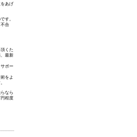
益をあげ
のです。
「不合
い頂くた
売、最新
をサポー
技術をよ
す。
幾らなら
万円程度