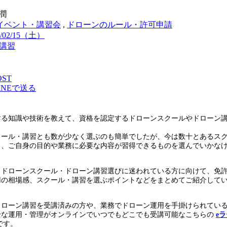
潤
イベント・講習会
,
ドローンのルール・許可申請
0/02/15（土）
講習
OST
INEで送る
する知識や技術を教えて、資格を認定するドローンスクールやドローン
。
クール・講習とも数が少なく選ぶのも簡単でしたが、今は数十とあるス
ら、ご自身の目的や業務に必要な内容が習得できるものを選んでいかな
、ドローンスクール・ドローン講習選びに迷われている方に向けて、免
用の相場感、スクール・講習を選ぶポイントなどをまとめてご紹介して
ドローン講習を受講済みの方や、業務でドローン運用を手掛けられてい
全な運用・管理がオンラインでいつでもどこでも受講可能なこちらの
e
です。