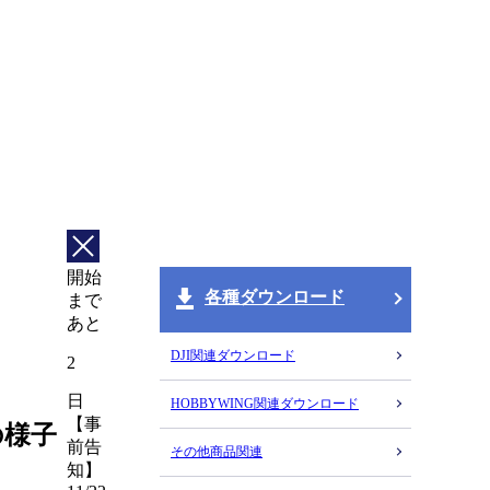
開始
各種ダウンロード
まで
あと
DJI関連ダウンロード
2
日
HOBBYWING関連ダウンロード
【事
の様子
前告
その他商品関連
知】