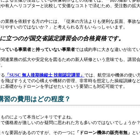
ンによる空撮が浸透している映像制作などの現場では、一回の撮影で多
機や有人ヘリコプターと比較して安価なコストで済むため、受注数の拡
らの業務を依頼する方の中には、「従来の方法よりも便利な反面、事故
がりやすいのではないか？」と考えられる方もいらっしゃいます。
に立つのが国交省認定講習会の合格資格です。
持っている事業者
と
持っていない事業者
では成約率に大きな違いが出て
ン関連業務の拡大や安定化を図るための新人研修という意味でも、講習
す。
する
「SUSC 無人後期操縦士 技能認定講習」
では、航空法や機体の使い
ンを飛ばすうえでの心構えや機材の管理、非常時を想定した操縦訓練な
員に基礎からドローンを学ばせたいという要望にも対応可能です。
講習の費用はどの程度？
、ものによって本当ピンキリですよね。
まで価格差が激しいのか疑問に思われた方も多いのではないでしょうか
様々な要因があるのですが、その一つに
「ドローン
機体の販売有無」
と