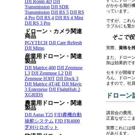
すでにドロー
DJI Ronin 4D
DJI
がかかる飛行
Transmission
DJI SDR
っています。
Transmission
DJI RS 5
DJI RS
4 Pro
DJI RS 4
DJI RS 4 Mini
ですが、これ
DJI RS 3 Pro
ラブルにも繋
ドローン・カメラ関連
商品
そこで役
PGYTECH
DJI Care Refresh
実際、
資格を
DJI Mimo
産業用ドローン・関連
また、ドロー
製品
加は効果的で
DJI Matrice 400
DJI Zenmuse
セキドが開催
L3
DJI Zenmuse L2
DJI
ろん、ドロー
Zenmuse H30T
DJI Dock 3
ますので、社
DJI Matrice 4T/4E
DJI Mavic
3 Enterprise
DJI FlightHub 2
ドローン
XGRIDS
農業用ドローン・関連
製品
講習会の費用
DJI Agras T25
FJD農機自動
正直なぜここ
操舵システム
FJD FR4000
芝刈りロボット
実際これには
があります。