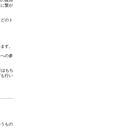
額の費用
大に繋が
などのト
います。
会への参
方はもち
ども行い
？
いうもの