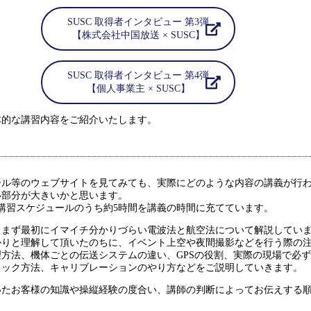
SUSC 取得者インタビュー 第3弾
【株式会社中国放送 × SUSC】
SUSC 取得者インタビュー 第4弾
【個人事業主 × SUSC】
体的な講習内容をご紹介いたします。
ール等のウェブサイトを見てみても、実際にどのような内容の講義が行
い部分が大きいかと思います。
全講習スケジュールのうち約5時間を講義の時間に充てています。
、まず最初にイマイチ分かりづらい電波法と航空法について解説してい
かりと理解して頂いたのちに、イベント上空や夜間撮影などを行う際の
方法、機体ごとの伝送システムの違い、GPSの役割、実際の現場で必
ェック方法、キャリブレーションのやり方などをご説明していきます。
いたお客様の知識や操縦経験の度合い、講師の判断によってお伝えする