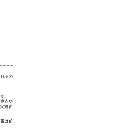
われるの
ます。
注意点や
ず実施す
順番は前