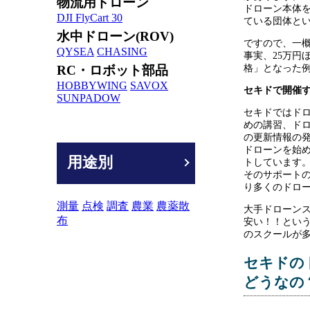
物流用ドローン
ドローン本体
DJI FlyCart 30
ている団体と
水中ドローン(ROV)
ですので、一
QYSEA
CHASING
事実、25万円
RC・ロボット部品
格」となった
HOBBYWING
SAVOX
セキドで開催す
SUNPADOW
セキドではド
めの講習、ド
の更新情報の
ドローンを始
用途別
トしています
そのサポート
り多くのドロ
測量
点検
調査
農業
農薬散
大手ドローン
布
安い！！という
のスクールが
セキドのド
どうなの