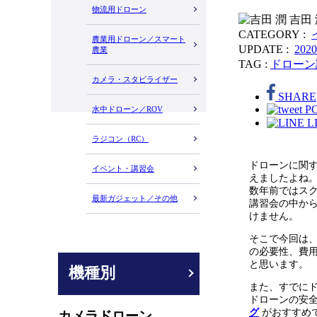
物流用ドローン
吉田 
CATEGORY :
農業用ドローン／スマート
UPDATE :
202
農業
TAG :
ドローン
カメラ・スタビライザー
SHARE
P
水中ドローン／ROV
L
ラジコン（RC）
ドローンに関
イベント・講習会
えましたよね
数年前ではス
最新ガジェット／その他
講習会の中か
けません。
そこで今回は
の必要性、費
と思います。
機種別
また、すでに
ドローンの安
グ
がおすすめ
カメラドローン