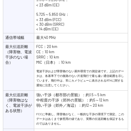
< 23 dBm (CE)
5.725～5.850 GHz：
< 33 dBm (FCC)
< 30 dBm (SRRC)
< 14 dBm (CE)
通信帯域幅
最大40 MHz
最大伝送距離
FCC：20 km
（障害物、電波
CE：10 km
干渉のない場
SRRC：10 km
合）
MIC（日本）：10 km
電波干渉および障害物のない屋外環境での測定値です。上記のデー
タは、各基準下での復路のない片道飛行で最も遠い通信範囲を示し
ています。飛行中は、常にカメラビューに表示されるRTHに関する
通知に注意してください。
最大伝送距離
強い干渉（都市部の景観）：約1.5～5 km
（障害物はな
中程度の干渉（郊外の景観）：約5～12 km
く、電波干渉が
弱い干渉（郊外／海辺）：約12～20 km
ある状態）
FCCに準拠し、障害物がなく、一般的な干渉の環境下で測定。この
データはあくまで参照用の値であり、実際の伝送距離を保証するも
のではありません。