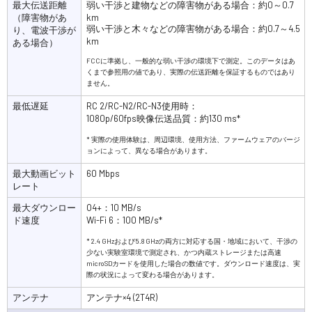
最大伝送距離
弱い干渉と建物などの障害物がある場合：約0～0.7
（障害物があ
km
弱い干渉と木々などの障害物がある場合：約0.7～4.5
り、電波干渉が
km
ある場合）
FCCに準拠し、一般的な弱い干渉の環境下で測定。このデータはあ
くまで参照用の値であり、実際の伝送距離を保証するものではあり
ません。
最低遅延
RC 2/RC-N2/RC-N3使用時：
1080p/60fps映像伝送品質：約130 ms*
* 実際の使用体験は、周辺環境、使用方法、ファームウェアのバージ
ョンによって、異なる場合があります。
最大動画ビット
60 Mbps
レート
最大ダウンロー
O4+：10 MB/s
ド速度
Wi-Fi 6：100 MB/s*
* 2.4 GHzおよび5.8 GHzの両方に対応する国・地域において、干渉の
少ない実験室環境で測定され、かつ内蔵ストレージまたは高速
microSDカードを使用した場合の数値です。ダウンロード速度は、実
際の状況によって変わる場合があります。
アンテナ
アンテナ×4 (2T4R)