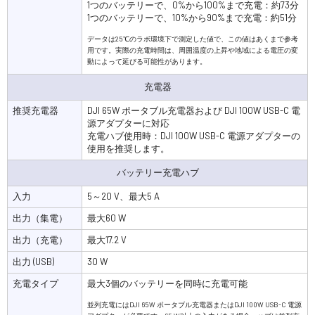
1つのバッテリーで、0%から100%まで充電：約73分
1つのバッテリーで、10%から90%まで充電：約51分
データは25℃のラボ環境下で測定した値で、この値はあくまで参考
用です。実際の充電時間は、周囲温度の上昇や地域による電圧の変
動によって延びる可能性があります。
充電器
推奨充電器
DJI 65W ポータブル充電器および DJI 100W USB-C 電
源アダプターに対応
充電ハブ使用時：DJI 100W USB-C 電源アダプターの
使用を推奨します。
バッテリー充電ハブ
入力
5～20 V、最大5 A
出力（集電）
最大60 W
出力（充電）
最大17.2 V
出力 (USB)
30 W
充電タイプ
最大3個のバッテリーを同時に充電可能
並列充電にはDJI 65W ポータブル充電器またはDJI 100W USB-C 電源