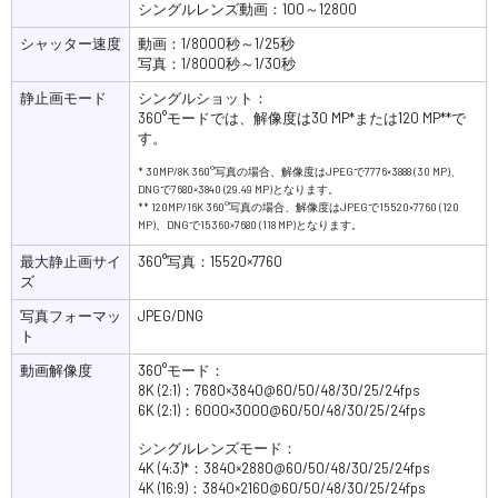
シングルレンズ動画：100～12800
シャッター速度
動画：1/8000秒～1/25秒
写真：1/8000秒～1/30秒
静止画モード
シングルショット：
360°モードでは、解像度は30 MP*または120 MP**で
す。
* 30MP/8K 360°写真の場合、解像度はJPEGで7776×3888 (30 MP)、
DNGで7680×3840 (29.49 MP)となります。
** 120MP/16K 360°写真の場合、解像度はJPEGで15520×7760 (120
MP)、DNGで15360×7680 (118 MP)となります。
最大静止画サイ
360°写真：15520×7760
ズ
写真フォーマッ
JPEG/DNG
ト
動画解像度
360°モード：
8K (2:1)：7680×3840@60/50/48/30/25/24fps
6K (2:1)：6000×3000@60/50/48/30/25/24fps
シングルレンズモード：
4K (4:3)*：3840×2880@60/50/48/30/25/24fps
4K (16:9)：3840×2160@60/50/48/30/25/24fps