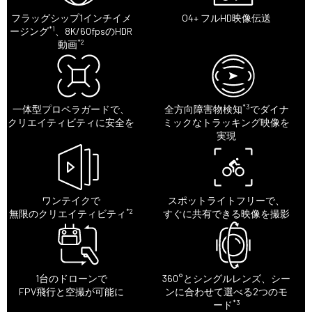
フラッグシップ1インチイメ
O4+ フルHD映像伝送
*1
ージング
、8K/60fpsのHDR
*2
動画
*3
一体型プロペラガードで、
全方向障害物検知
でダイナ
クリエイティビティに安全を
ミックなトラッキング映像を
実現
ワンテイクで
スポットライトフリーで、
*2
無限のクリエイティビティ
すぐに共有できる映像を撮影
1台のドローンで
360°とシングルレンズ、シー
FPV飛行と空撮が可能に
ンに合わせて選べる2つのモ
*3
ード