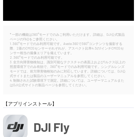
* 一部の機能は360°モードでのみご利用いただけます。詳細は、DJI公式製品
ページのFAQをご参照ください。
1. 360°モードでのみ利用可能です。Avata 360で360°コンテンツを撮影する
際、2基のCMOSセンサーそれぞれが、アスペクト比率4:3の1インチCMOSセ
ンサー相当の撮像エリアを備えています。
2. 360°モードでのみ利用可能です。
3. 全方向障害物検知は、識別可能なテクスチャの表面上および1ルクス以上の
照度環境下でのみ有効で、360°モードでのみ利用可能です。シングルレンズ
モードでは、前方障害物検知のみに対応しています。詳細については、DJI公
式サイトまたは製品のユーザーマニュアルを参照してください。
4. 制御された試験環境下で測定。詳細については、ユーザーマニュアルまた
はDJI公式サイトの製品ページを参照してください。
【アプリインストール】
DJI Fly