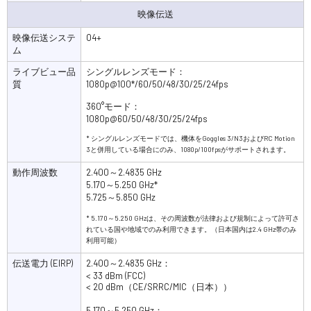
映像伝送
映像伝送システ
O4+
ム
ライブビュー品
シングルレンズモード：
質
1080p@100*/60/50/48/30/25/24fps
360°モード：
1080p@60/50/48/30/25/24fps
* シングルレンズモードでは、機体をGoggles 3/N3およびRC Motion
3と併用している場合にのみ、1080p/100fpsがサポートされます。
動作周波数
2.400～2.4835 GHz
5.170～5.250 GHz*
5.725～5.850 GHz
* 5.170～5.250 GHzは、その周波数が法律および規制によって許可さ
れている国や地域でのみ利用できます。（日本国内は2.4 GHz帯のみ
利用可能）
伝送電力 (EIRP)
2.400～2.4835 GHz：
< 33 dBm (FCC)
< 20 dBm（CE/SRRC/MIC（日本））
5.170～5.250 GHz：