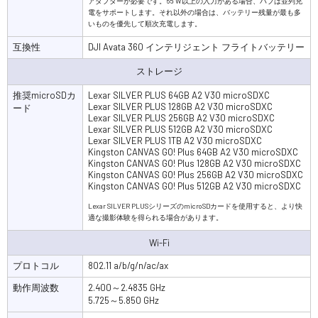
アダプターが必要です。65 W以上の入力がある場合、ハブは並列充
電をサポートします。それ以外の場合は、バッテリー残量が最も多
いものを優先して順次充電します。
互換性
DJI Avata 360 インテリジェント フライトバッテリー
ストレージ
推奨microSDカ
Lexar SILVER PLUS 64GB A2 V30 microSDXC
Lexar SILVER PLUS 128GB A2 V30 microSDXC
ード
Lexar SILVER PLUS 256GB A2 V30 microSDXC
Lexar SILVER PLUS 512GB A2 V30 microSDXC
Lexar SILVER PLUS 1TB A2 V30 microSDXC
Kingston CANVAS GO! Plus 64GB A2 V30 microSDXC
Kingston CANVAS GO! Plus 128GB A2 V30 microSDXC
Kingston CANVAS GO! Plus 256GB A2 V30 microSDXC
Kingston CANVAS GO! Plus 512GB A2 V30 microSDXC
Lexar SILVER PLUSシリーズのmicroSDカードを使用すると、より快
適な撮影体験を得られる場合があります。
Wi-Fi
プロトコル
802.11 a/b/g/n/ac/ax
動作周波数
2.400～2.4835 GHz
5.725～5.850 GHz