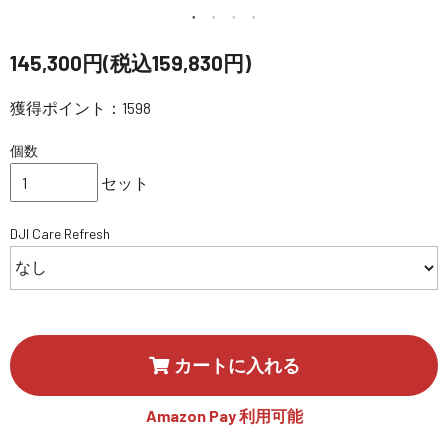
講習会･国家資格･WEBセミナー
145,300円(税込159,830円)
定期配信!
獲得ポイント：1598
サポート・Q&A / 法人・学生のお客様
個数
セット
取扱店舗一覧
DJI Care Refresh
SEKIDO
コーポレートサイト
カートに入れる
SEKIDO 会社概要
Amazon Pay 利用可能