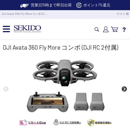
営業日15時まで即日出荷
ポイント1%還元
DJI Avata 360 Fly More コンボ (D …
ゲスト 様
カメラドローン・生活家電
DJI Avata 360 Fly More コンボ (DJI RC 2付属)
カメラ・スタビライザー
業務用ドローン・業務関連製品
水中ドローン(ROV)・水中スクーター
RC・ロボット部品