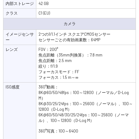
内部ストレージ
42 GB
クラス
C1 (EU)
カメラ
イメージセンサ
2つの1/1.1インチ スクエアCMOSセンサー
ー
センサーごとの有効画素数：64MP
レンズ
FOV：200°
焦点距離（35mm判換算）：7.8 mm
焦点距離：2.5 mm
絞り：f/1.9
フォーカスモード：FF
フォーカス：1.5 m～∞
ISO感度
360°動画：
8K@60/50/48fps：100～12800（ノーマル／D-Log
M）
8K@30/25/24fps：100～25600（ノーマル）、100～
12800（D-Log M）
6K@60/50/48/30/25/24fps：100～25600（ノーマ
ル）、100～12800（D-Log M）
360°写真：100～6400