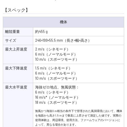
【スペック】
機体
離陸重量
約455 g
サイズ
246×199×55.5 mm（長さ×幅×高さ）
最大上昇速度
2 m/s（シネモード）
6 m/s（ノーマルモード）
10 m/s（スポーツモード）
最大下降速度
1.5 m/s（シネモード）
6 m/s（ノーマルモード）
10 m/s（スポーツモード）
最大水平速度
海抜ゼロ地点、無風状態：
6 m/s（シネモード）
16 m/s*（ノーマルモード）
18 m/s（スポーツモード）
無風かつ海抜0 m相当の条件下で管理された風洞環境において、機体
を地面から高さ1.5 mまで垂直に上昇させて測定した値です。実際の
使用体験は、周辺環境、使用方法、ファームウェアのバージョンに
よって、異なる場合があります。