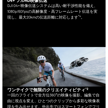
O4+ フルHD映像伝送
DJI O4+ 映像伝送システムは高い耐干渉性能を備え、
1080p/60fpsの高解像度・高フレームレート伝送を実
*4
現し、最大20kmの伝送距離に対応します
。
*2
ワンテイクで無限のクリエイティビティ
一回のフライトで全方位360°の映像を撮影。編集で自
由に視点を変え、ひとつのクリップから多彩な映像表
現を生み出せます。外出先ではスマートフォンでフリ