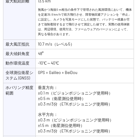
最大航続距離
13.5 km
無風かつ海抜0 m相当の条件下で管理された風洞環境において、機体
を定速39.6 km/hで前方飛行させ、障害物回避アクションを「停止」
に設定し、カメラを写真モードにした状態で、バッテリー残量が尽
きて強制着陸するまで飛行させて測定した値です。実際の使用体験
は、周辺環境、使用方法、ファームウェアのバージョンによって、
異なる場合があります。
最大風圧抵抗
10.7 m/s（レベル5）
最大傾斜角度
48°
動作環境温度
-10℃～40℃
全球測位衛星シ
GPS + Galileo + BeiDou
ステム (GNSS)
ホバリング精度
垂直方向：
範囲
±0.1 m（ビジョンポジショニング使用時）
±0.5 m（衛星測位使用時）
±0.3 m/3分（ETKポジショニング使用時）
水平方向：
±0.3 m（ビジョンポジショニング使用時）
±1.5 m（衛星測位使用時）
±0.3 m/3分（ETKポジショニング使用時）