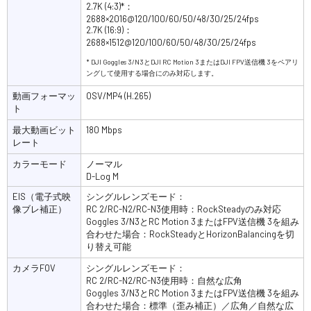
2.7K (4:3)*：
2688×2016@120/100/60/50/48/30/25/24fps
2.7K (16:9)：
2688×1512@120/100/60/50/48/30/25/24fps
* DJI Goggles 3/N3とDJI RC Motion 3またはDJI FPV送信機 3をペアリ
ングして使用する場合にのみ対応します。
動画フォーマッ
OSV/MP4 (H.265)
ト
最大動画ビット
180 Mbps
レート
カラーモード
ノーマル
D-Log M
EIS（電子式映
シングルレンズモード：
像ブレ補正）
RC 2/RC-N2/RC-N3使用時：RockSteadyのみ対応
Goggles 3/N3とRC Motion 3またはFPV送信機 3を組み
合わせた場合：RockSteadyとHorizonBalancingを切
り替え可能
カメラFOV
シングルレンズモード：
RC 2/RC-N2/RC-N3使用時：自然な広角
Goggles 3/N3とRC Motion 3またはFPV送信機 3を組み
合わせた場合：標準（歪み補正）／広角／自然な広