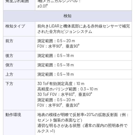
角度ぶれ範囲
1軸メカニカルジンバル：
±0.01°
検知
検知タイプ
前向きLiDARと機体底部にある赤外線センサーで補完
された全方向ビジョンシステム
前方
測定範囲：0.5～20 m
FOV：水平90°、垂直90°
後方
測定範囲：0.5～18 m
側方
測定範囲：0.5～18 m
上方
測定範囲：0.5～18 m
下方
3D ToF有効測定高度：10 m
高精度ホバリング範囲：0.3～10 m
3D ToF FOV：水平60°、垂直60°
測定範囲：0.5～20 m
FOV：水平90°、垂直90°
動作環境
地表の模様が明瞭で反射率>20%の拡散反射面（例：
セメント舗装の表面など）
適切な明るさがある状態（通常の屋内の照明条件で
ルクス >1）