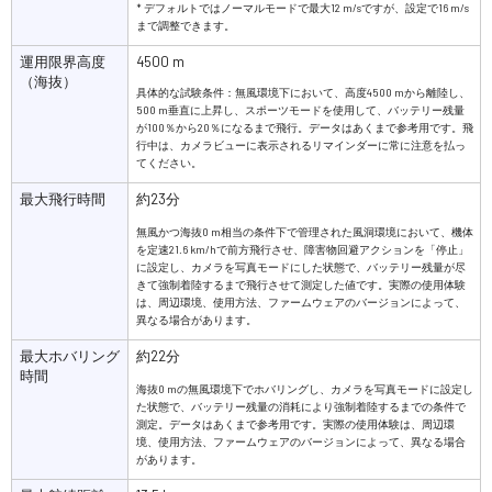
* デフォルトではノーマルモードで最大12 m/sですが、設定で16 m/s
まで調整できます。
運用限界高度
4500 m
（海抜）
具体的な試験条件：無風環境下において、高度4500 mから離陸し、
500 m垂直に上昇し、スポーツモードを使用して、バッテリー残量
が100％から20％になるまで飛行。データはあくまで参考用です。飛
行中は、カメラビューに表示されるリマインダーに常に注意を払っ
てください。
最大飛行時間
約23分
無風かつ海抜0 m相当の条件下で管理された風洞環境において、機体
を定速21.6 km/hで前方飛行させ、障害物回避アクションを「停止」
に設定し、カメラを写真モードにした状態で、バッテリー残量が尽
きて強制着陸するまで飛行させて測定した値です。実際の使用体験
は、周辺環境、使用方法、ファームウェアのバージョンによって、
異なる場合があります。
最大ホバリング
約22分
時間
海抜0 mの無風環境下でホバリングし、カメラを写真モードに設定し
た状態で、バッテリー残量の消耗により強制着陸するまでの条件で
測定。データはあくまで参考用です。実際の使用体験は、周辺環
境、使用方法、ファームウェアのバージョンによって、異なる場合
があります。