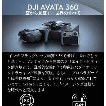
空から見渡す、世界のすべて
*1
1インチ フラッグシップ画質の8Kで撮影
。O4+でもっ
と遠くへ。ワンテイクから無限のクリエイティビティ
*2
を解き放とう。直感的な操作
で印象的なダイナミッ
クトラッキング映像を実現。さらに、プロペラガード
*3
と障害物検知
により、安全性もしっかり確保されて
います。Avata 360により、360°イメージングは新た
な時代へと突入します。