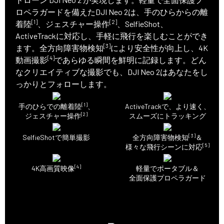
ロペラガードを備えたDJI Neo 2は、手のひらからの離
[1]
[2]
着陸
、ジェスチャー操作
、SelfieShot、
ActiveTrackに対応し、手軽に飛行を楽しむことができ
[3]
ます。全方向障害物検知
により安全性が向上し、4K
[4]
動画撮影
であらゆる瞬間を鮮明に記録します。どん
なクリエイティブな撮影でも、DJI Neo 2はあなたをし
っかりとフォローします。
[1]
手のひらでの離着陸
、
ActiveTrackで、より速く、
[2]
ジェスチャー操作
スムーズにトラッキング
[3]
SelfieShotで簡単撮影
全方向障害物検知
＆
[5]
様々な飛行シーンに対応
[4]
4K高画質映像
軽量でポータブル＆
全面保護プロペラガード