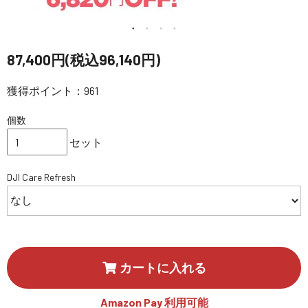
講習会･国家資格･WEBセミナー
定期配信!
87,400円(税込96,140円)
サポート・Q&A / 法人・学生のお客様
獲得ポイント：961
個数
取扱店舗一覧
セット
DJI Care Refresh
SEKIDO
コーポレートサイト
SEKIDO 会社概要
カートに入れる
Amazon Pay 利用可能