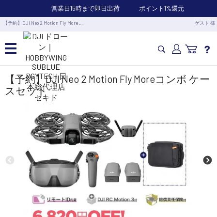
営業日15時まで即日出荷
ポイント1%還元
【予約】DJI Neo 2 Motion Fly More …
ゲスト 様
カメラドローン・生活家電
【予約】DJI Neo 2 Motion Fly Moreコンボ ケー
スセット
カメラ・スタビライザー
業務用ドローン・業務関連製品
水中ドローン(ROV)・水中スクーター
RC・ロボット部品