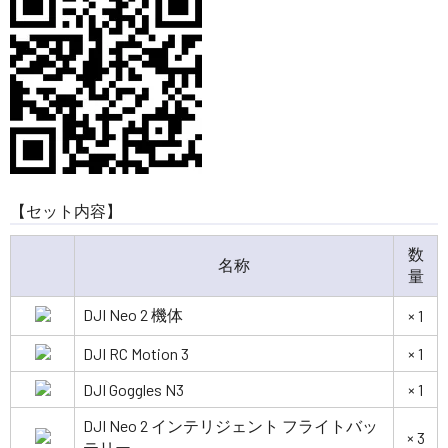
【セット内容】
数
名称
量
DJI Neo 2 機体
× 1
DJI RC Motion 3
× 1
DJI Goggles N3
× 1
DJI Neo 2 インテリジェント フライトバッ
× 3
テリー