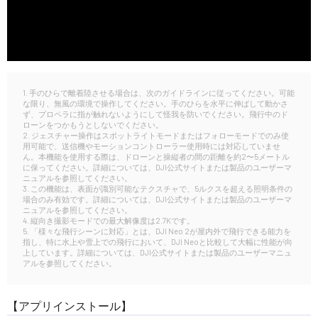
1. 手のひらで離着陸させる場合は、次のガイドラインに従ってください。可能
な限り、無風の環境で操作してください。手のひらを水平に伸ばして動かさ
ず、プロペラに指が触れないようにして怪我を防いでください。飛行中のド
ローンをつかもうとしないでください。
2. ジェスチャー操作はスポットライトモードまたはフォローモードでのみ使
用可能で、送信機やモーションコントローラー使用時には対応していませ
ん。本機能を使用する際は、ドローンと操縦者の間の距離を約2〜5メートル
に保ってください。詳細については、DJI公式サイトまたは製品のユーザーマ
ニュアルを参照してください。
3. この機能は、表面が識別可能なテクスチャで、5ルクスを超える照明条件の
場合のみ有効です。詳細については、DJI公式サイトまたは製品のユーザーマ
ニュアルを参照してください。
4. 縦向き撮影モードでの最大解像度は2.7Kです。
5. 「様々な飛行シーンに対応」とは、DJI Neo 2が屋内外で飛行できる能力を
指し、特に水上や雪上での飛行において、DJI Neoと比較して大幅に性能が向
上しています。詳細については、DJI公式サイトまたは製品のユーザーマニュ
アルを参照してください。
【アプリインストール】