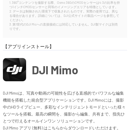
1. 360°コンテンツを撮影する際、Osmo 360のCMOSセンサーは4:3の比率を持
つ1インチCMOSセンサーと同等のイメージングエリアを特徴としています。
2. データは制御された環境下で収集されたものです。実際の使用では、異な
る場合があります。詳細については、DJI公式サイトの製品ページを参照して
ください。
3. 第1世代のDJI Micへの直接接続には対応していません。DJI製マイクは別売
りです。
【アプリインストール】
DJI Mimo
DJI Mimoは、写真や動画の可能性を広げる直感的でパワフルな編集
機能を搭載した統合型アプリケーションです。DJI Mimoには、撮影
中のHDライブビュー、多彩なインテリジェントモードといった様々
なツールを搭載。最高の瞬間を、撮影から編集、共有まで、指先ひ
とつで行えるオールインワン ソリューションです。
DJI Mimo アプリ (無料) はこちらからダウンロードいただけます。