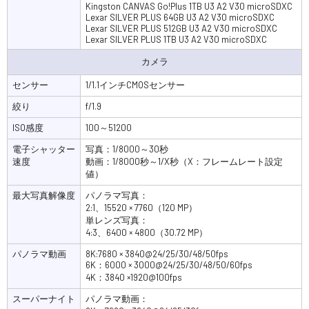
Kingston CANVAS Go!Plus 1TB U3 A2 V30 microSDXC
Lexar SILVER PLUS 64GB U3 A2 V30 microSDXC
Lexar SILVER PLUS 512GB U3 A2 V30 microSDXC
Lexar SILVER PLUS 1TB U3 A2 V30 microSDXC
カメラ
センサー
1/1.1インチCMOSセンサー
絞り
f/1.9
ISO感度
100～51200
電子シャッター
写真：1/8000～30秒
速度
動画：1/8000秒～1/X秒（X：フレームレート設定
値）
最大写真解像度
パノラマ写真：
2:1、15520 × 7760（120 MP）
単レンズ写真：
4:3、6400 × 4800（30.72 MP）
パノラマ動画
8K:7680 × 3840@24/25/30/48/50fps
6K：6000 × 3000@24/25/30/48/50/60fps
4K：3840 ×1920@100fps
スーパーナイト
パノラマ動画：