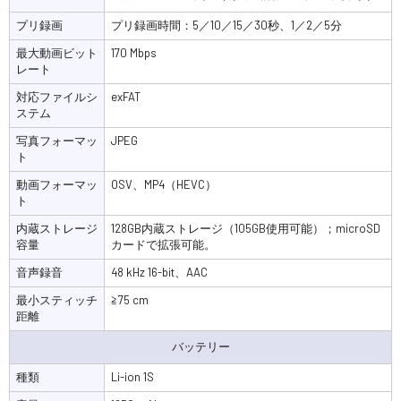
プリ録画
プリ録画時間：5／10／15／30秒、1／2／5分
最大動画ビット
170 Mbps
レート
対応ファイルシ
exFAT
ステム
写真フォーマッ
JPEG
ト
動画フォーマッ
OSV、MP4（HEVC）
ト
内蔵ストレージ
128GB内蔵ストレージ（105GB使用可能）；microSD
容量
カードで拡張可能。
音声録音
48 kHz 16-bit、AAC
最小スティッチ
≧75 cm
距離
バッテリー
種類
Li-ion 1S