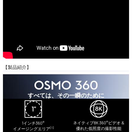
【製品紹介】
すべては、その一瞬のために
ネイティブ8K 360°ビデオ &
1インチ360°
[1]
優れた低照度の撮影性能
イメージングエリア