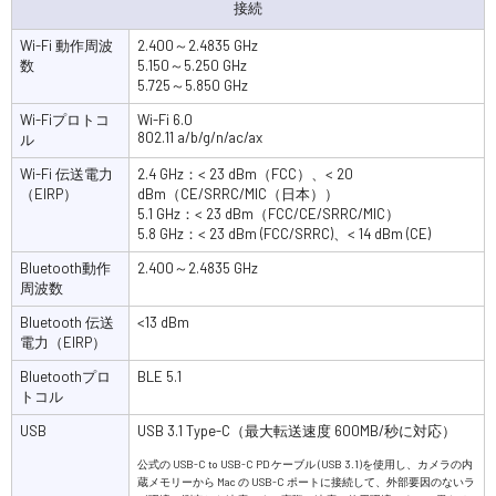
接続
Wi-Fi 動作周波
2.400～2.4835 GHz
数
5.150～5.250 GHz
5.725～5.850 GHz
Wi-Fiプロトコ
Wi-Fi 6.0
802.11 a/b/g/n/ac/ax
ル
Wi-Fi 伝送電力
2.4 GHz：< 23 dBm（FCC）、< 20
（EIRP）
dBm（CE/SRRC/MIC（日本））
5.1 GHz：< 23 dBm（FCC/CE/SRRC/MIC）
5.8 GHz：< 23 dBm (FCC/SRRC)、< 14 dBm (CE)
Bluetooth動作
2.400～2.4835 GHz
周波数
Bluetooth 伝送
<13 dBm
電力（EIRP）
Bluetoothプロ
BLE 5.1
トコル
USB
USB 3.1 Type-C（最大転送速度 600MB/秒に対応）
公式の USB-C to USB-C PD ケーブル (USB 3.1)を使用し、カメラの内
蔵メモリーから Mac の USB-C ポートに接続して、外部要因のないラ