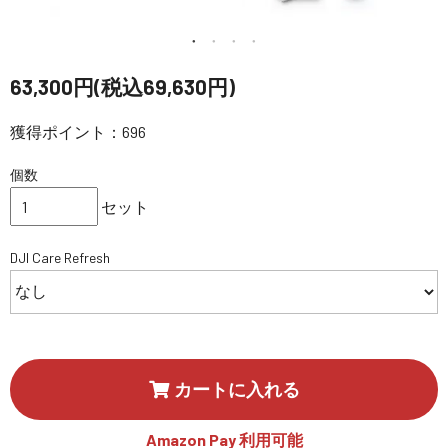
講習会･国家資格･WEBセミナー
定期配信!
63,300円(税込69,630円)
獲得ポイント：696
サポート・Q&A / 法人・学生のお客様
個数
取扱店舗一覧
セット
DJI Care Refresh
SEKIDO
コーポレートサイト
カートに入れる
SEKIDO 会社概要
Amazon Pay 利用可能