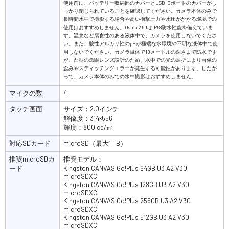
使用前に、バッテリー収納部のカバーとUSB-Cポートのカバーがし
っかり閉じられていることを確認してください。カメラ本体のみで
長時間水中で撮影する場合や高い衝撃圧力や水圧がかかる環境での
使用はおすすめしません。Osmo 360はIP68防水性能を備えていま
す。温泉など腐食性のある液体中で、カメラを使用しないでくださ
い。また、酸性アルカリ性のpHが極端な水環境や不明な液体中で使
用しないでください。カメラ単体で10メートルの深さまで防水です
が、凸型の魚眼レンズ設計のため、水中での光の屈折により画像の
歪みやスティッチングエラーが発生する可能性があります。したが
って、カメラ本体のみでの水中撮影はおすすめしません。
マイクの数
4
タッチ画面
サイズ：2.0インチ
解像度：314×556
輝度：800 cd/㎡
対応SDカード
microSD（最大1 TB）
推奨microSDカ
推奨モデル：
ード
Kingston CANVAS Go!Plus 64GB U3 A2 V30
microSDXC
Kingston CANVAS Go!Plus 128GB U3 A2 V30
microSDXC
Kingston CANVAS Go!Plus 256GB U3 A2 V30
microSDXC
Kingston CANVAS Go!Plus 512GB U3 A2 V30
microSDXC