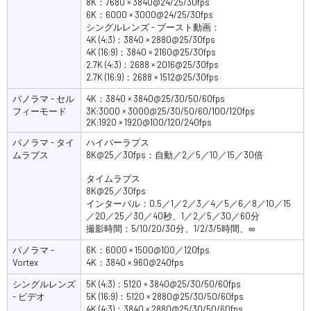
8K：7680 × 3840@24/25/30fps
6K：6000 × 3000@24/25/30fps
シングルレンズ - ブースト動画：
4K (4:3)：3840 × 2880@25/30fps
4K (16:9)：3840 × 2160@25/30fps
2.7K (4:3)：2688 × 2016@25/30fps
2.7K (16:9)：2688 × 1512@25/30fps
パノラマ - セル
4K：3840 × 3840@25/30/50/60fps
フィーモード
3K:3000 × 3000@25/30/50/60/100/120fps
2K:1920 × 1920@100/120/240fps
パノラマ - タイ
ハイパーラプス
ムラプス
8K@25／30fps：自動／2／5／10／15／30倍
タイムラプス
8K@25／30fps
インターバル：0.5／1／2／3／4／5／6／8／10／15
／20／25／30／40秒、1／2／5／30／60分
撮影時間：5/10/20/30分、1/2/3/5時間、∞
パノラマ -
6K：6000 × 1500@100／120fps
Vortex
4K：3840 × 960@240fps
シングルレンズ
5K (4:3)：5120 × 3840@25/30/50/60fps
- ビデオ
5K (16:9)：5120 × 2880@25/30/50/60fps
4K (4:3)：3840 × 2880@25/30/50/60fps