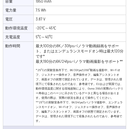
容量
1950 mAh
電力量
7.5 Wh
電圧
3.87 V
動作環境温度
-20℃～45℃
充電温度
5°C～40°C
動作時間
最大100分の8K／30fpsパノラマ動画録画をサポー
ト、またはエンデュランスモードオン時は最大120分
です*
最大190分の6K/24fpsパノラマ動画撮影をサポート**
* 25°Cの実験室条件下で、8K/30fpsの360°動画を撮影中、Wi-Fiオ
フ、ジェスチャー操作オフ、音声操作オフ、編集アシスタントオ
フ、画面オフの状態で測定されています。データは、管理された環
境下にて収集されたものであり、参考値です。EUおよび英国では、
動作環境温度に関する現地規制により、Osmo 360の実際のバッテリ
ー寿命はこのページに示されているデータと異なる場合がありま
す。使用の際は、実際の状況を踏まえて操作してください。
** 25°Cの実験室条件下で、6K/24fpsのパノラマ撮影中、エンデュラ
ンスモードオン、Wi-Fiオフ、ジェスチャー操作オフ、音声操作オ
フ、編集アシスタントオフ、画面オフの状態で測定されています。
データは、管理された環境下にて収集されたものであり、参考値で
す。