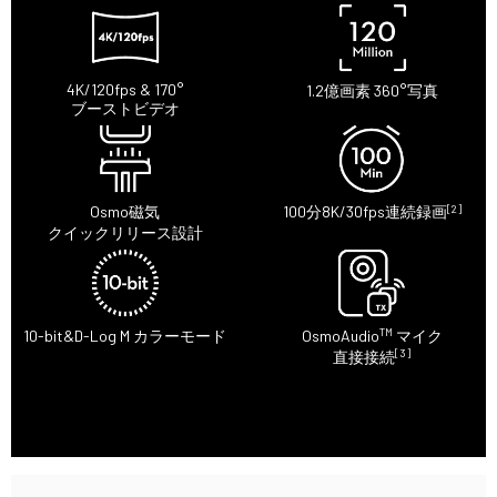
4K/120fps & 170°
1.2億画素 360°写真
ブーストビデオ
[2]
Osmo磁気
100分8K/30fps連続録画
クイックリリース設計
TM
10-bit&D-Log M カラーモード
OsmoAudio
マイク
[3]
直接接続