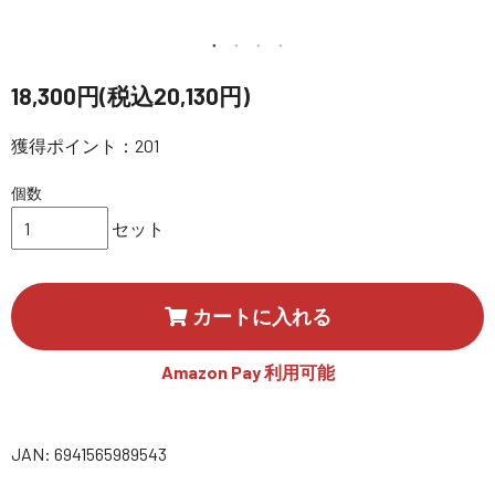
講習会･国家資格･WEBセミナー
定期配信!
18,300円(税込20,130円)
獲得ポイント：201
サポート・Q&A / 法人・学生のお客様
個数
取扱店舗一覧
セット
SEKIDO
カートに入れる
コーポレートサイト
Amazon Pay 利用可能
SEKIDO 会社概要
JAN: 6941565989543