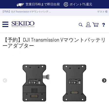
営業日15時まで即日出荷
ポイント1%還元
【予約】DJI Transmission Vマウントバッテ …
ゲスト 様
カメラドローン・生活家電
【予約】DJI Transmission Vマウントバッテリ
ーアダプター
カメラ・スタビライザー
業務用ドローン・業務関連製品
水中ドローン(ROV)・水中スクーター
RC・ロボット部品