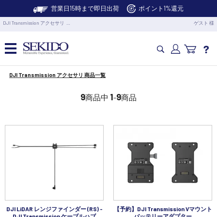
営業日15時まで即日出荷
ポイント1%還元
DJI Transmission アクセサリ …
ゲスト 様
DJI Transmission アクセサリ 商品一覧
カメラドローン・生活家電
9
1
9
商品中
-
商品
カメラ・スタビライザー
業務用ドローン・業務関連製品
水中ドローン(ROV)・水中スクーター
RC・ロボット部品
DJI LiDAR レンジファインダー (RS) -
【予約】DJI Transmission Vマウント
DJI Transmission ケーブルハブ
バッテリーアダプター