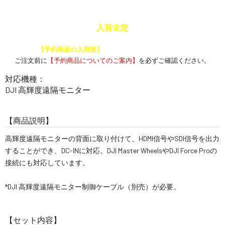
入荷未定
予約商品と通常商品を一緒に注文した場合、
【予約商品の入荷後】
にまとめて発送いたします。
ご注文前に
【予約商品についてのご案内】
を必ずご確認ください。
対応機種：
DJI 高輝度遠隔モニター
【商品説明】
高輝度遠隔モニターの背面に取り付けて、HDMI信号やSDI信号を出力
することができ、DC-INに対応。DJI Master WheelsやDJI Force Proの
接続にも対応しています。
*DJI 高輝度遠隔モニター制御ケーブル（別売）が必要。
【セット内容】