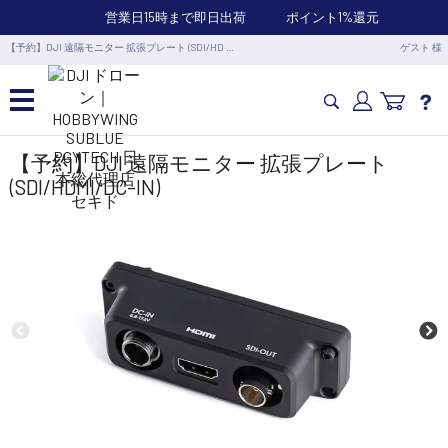
営業日15時まで即日出荷
ポイント1%還元
【予約】DJI 遠隔モニター 拡張プレート (SDI/HD …
ゲスト 様
カメラドローン・生活家電
【予約】DJI 遠隔モニター 拡張プレート
(SDI/HDMI/DC-IN)
カメラ・スタビライザー
業務用ドローン・業務関連製品
水中ドローン(ROV)・水中スクーター
RC・ロボット部品