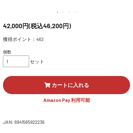
講習会･国家資格･WEBセミナー
定期配信!
42,000円(税込46,200円)
サポート・Q&A / 法人・学生のお客様
獲得ポイント：462
個数
取扱店舗一覧
セット
SEKIDO
カートに入れる
コーポレートサイト
Amazon Pay 利用可能
SEKIDO 会社概要
JAN: 6941565922236