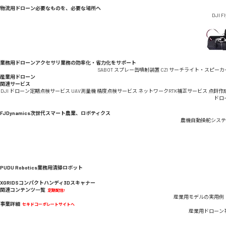
物流用ドローン
必要なものを、必要な場所へ
DJI F
業務用ドローンアクセサリ
業務の効率化・省力化をサポート
SABOT スプレー缶噴射装置
CZI サーチライト・スピーカ
産業用ドローン
関連サービス
DJI ドローン定期点検サービス
UAV測量機 精度点検サービス
ネットワークRTK補正サービス
点群作
ドロ
FJDynamics
次世代スマート農業、ロボティクス
農機自動操舵システ
PUDU Robotics
業務用清掃ロボット
XGRIDS
コンパクトハンディ3Dスキャナー
関連コンテンツ一覧
定期配信!
産業用モデルの実用例
事業詳細
セキドコーポレートサイトへ
産業用ドローン