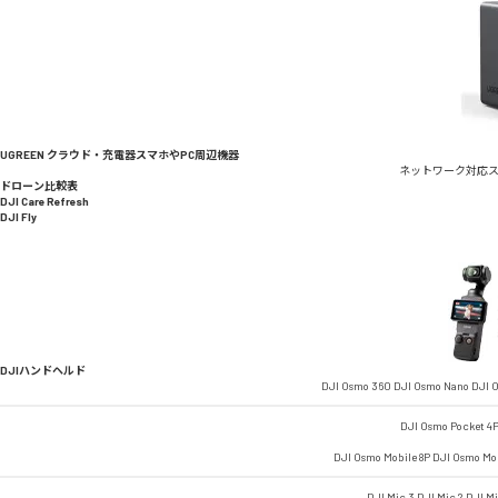
UGREEN クラウド・充電器
スマホやPC周辺機器
ネットワーク対応
ドローン比較表
DJI Care Refresh
DJI Fly
DJIハンドヘルド
DJI Osmo 360
DJI Osmo Nano
DJI O
DJI Osmo Pocket 4
DJI Osmo Mobile 8P
DJI Osmo Mob
DJI Mic 3
DJI Mic 2
DJI M