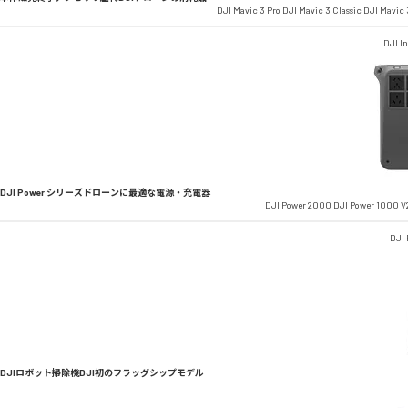
DJI Mavic 3 Pro
DJI Mavic 3 Classic
DJI Mavic 
DJI In
DJI Power シリーズ
ドローンに最適な電源・充電器
DJI Power 2000
DJI Power 1000 V
DJI
DJIロボット掃除機
DJI初のフラッグシップモデル