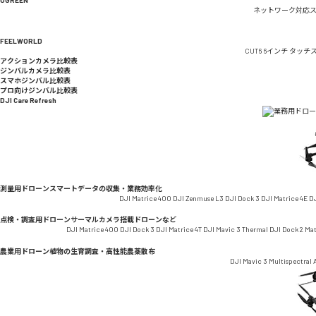
ネットワーク対応
FEELWORLD
CUT6 6インチ タッ
アクションカメラ比較表
ジンバルカメラ比較表
スマホジンバル比較表
プロ向けジンバル比較表
DJI Care Refresh
測量用ドローン
スマートデータの収集・業務効率化
DJI Matrice 400
DJI Zenmuse L3
DJI Dock 3
DJI Matrice 4E
DJ
点検・調査用ドローン
サーマルカメラ搭載ドローンなど
DJI Matrice 400
DJI Dock 3
DJI Matrice 4T
DJI Mavic 3 Thermal
DJI Dock 2
Ma
農業用ドローン
植物の生育調査・高性能農薬散布
DJI Mavic 3 Multispectral