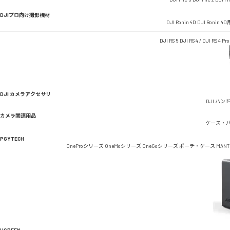
DJIプロ向け撮影機材
DJI Ronin 4D
DJI Ronin 
DJI RS 5
DJI RS 4 / DJI RS 4 Pro
DJI カメラアクセサリ
DJI ハン
カメラ関連用品
ケース・
PGYTECH
OneProシリーズ
OneMoシリーズ
OneGoシリーズ
ポーチ・ケース
MAN
UGREEN