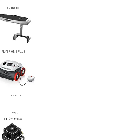
subnado
FLYER ONE PLUS
Blue Nexus
RC・
ロボット部品