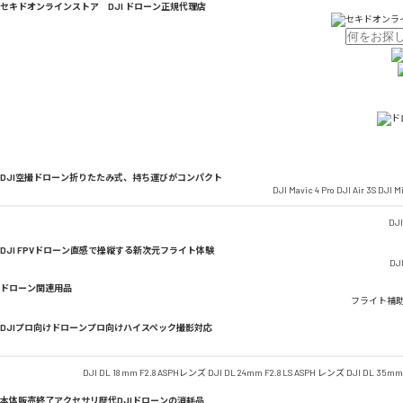
セキドオンラインストア DJI ドローン正規代理店
DJI空撮ドローン
折りたたみ式、持ち運びがコンパクト
DJI Mavic 4 Pro
DJI Air 3S
DJI Mi
DJI
DJI FPVドローン
直感で操縦する新次元フライト体験
DJI
ドローン関連用品
フライト補
DJIプロ向けドローン
プロ向けハイスペック撮影対応
DJI DL 18 mm F2.8 ASPHレンズ
DJI DL 24mm F2.8 LS ASPH レンズ
DJI DL 35mm
本体販売終了アクセサリ
歴代DJIドローンの消耗品