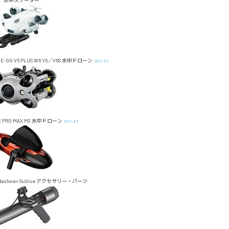
水中スクーター
E-GO
V6 PLUS
W6
V6／V6S
水中ドローン
OUTLET
 PRO MAX
M2
水中ドローン
OUTLET
Navbow+
Sublue アクセサリー・パーツ