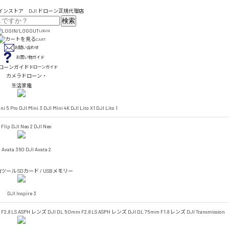
検索
LOGIN
CART
お問い合わせ
お買い物ガイド
ドローンガイド
カメラドローン・
生活家電
ni 5 Pro
DJI Mini 3
DJI Mini 4K
DJI Lito X1
DJI Lito 1
 Flip
DJI Neo 2
DJI Neo
 Avata 360
DJI Avata 2
助ツール
SDカード / USBメモリー
DJI Inspire 3
 F2.8 LS ASPH レンズ
DJI DL 50mm F2.8 LS ASPH レンズ
DJI DL 75mm F1.8 レンズ
DJI Transmission