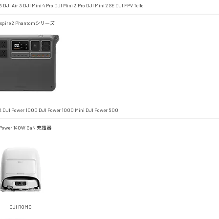
3
DJI Air 3
DJI Mini 4 Pro
DJI Mini 3 Pro
DJI Mini 2 SE
DJI FPV
Tello
spire 2
Phantomシリーズ
2
DJI Power 1000
DJI Power 1000 Mini
DJI Power 500
 Power 140W GaN 充電器
DJI ROMO