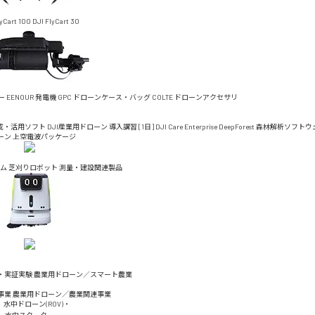
lyCart 100
DJI FlyCart 30
ー
EENOUR 発電機
GPC ドローンケース・バッグ
COLTE ドローンアクセサリ
成・活用ソフト
DJI産業用ドローン 導入講習 [1日]
DJI Care Enterprise
DeepForest 森林解析ソフト
ーン 上空電波パッケージ
ム
芝刈りロボット
測量・建設関連製品
・実証実験
農業用ドローン／スマート農業
事業
農業用ドローン／農業関連事業
水中ドローン(ROV)・