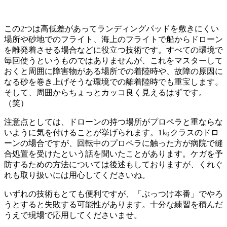
この2つは高低差があってランディングパッドを敷きにくい
場所や砂地でのフライト、海上のフライトで船からドローン
を離発着させる場合などに役立つ技術です。すべての環境で
毎回使うというものではありませんが、これをマスターして
おくと周囲に障害物がある場所での着陸時や、故障の原因に
なる砂を巻き上げそうな環境での離着陸時でも重宝します。
そして、周囲からちょっとカッコ良く見えるはずです。
（笑）
注意点としては、ドローンの持つ場所がプロペラと重ならな
いように気を付けることが挙げられます。1㎏クラスのドロ
ーンの場合ですが、回転中のプロペラに触った方が病院で縫
合処置を受けたという話を聞いたことがあります。ケガを予
防するための方法については後述もしておりますが、くれぐ
れも取り扱いには用心してくださいね。
いずれの技術もとても便利ですが、「ぶっつけ本番」でやろ
うとすると失敗する可能性があります。十分な練習を積んだ
うえで現場で応用してくださいませ。