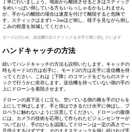
丁寧に行いましょう。地面から離陸させるときはスティック
をめいっぱい倒している方もいらっしゃるかもしれません
が、手からの離陸の場合は速度を付けて離陸すると危険で
す。スティックはまず1～2㎜ほど倒し、様子を見ながら倒し
こみの程度を加減してください。
モード2のため、送信機の左スティックを片手で奥に倒しています
ハンドキャッチの方法
続いてハンドキャッチの方法も説明いたします。キャッチの
時もモード1の方は右手に、モード2の方は左手に送信機を持
ってください。これは［下降］のコマンドをどちらのスティ
ックで行うかに依存します。送信機を持っていない側の手の
上にドローンを着陸させます。
ドローンの真下近くに立ち、空いている側の腕を手のひらを
上にして伸ばします。手と指はできるだけ水平に伸ばし、プ
ロペラに触れないように注意してください。ドローンの腹側
には、カメラの技術を応用して作られたビジョンセンサーが
ついており、手のひらを認識してドローンは一定の高さで一
旦停止するはずです。そのままスティックを倒し続ければ手