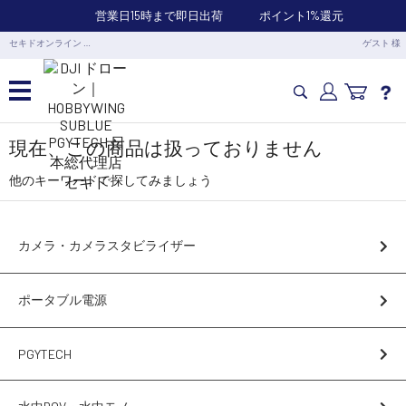
営業日15時まで即日出荷
ポイント1%還元
セキドオンライン …
ゲスト 様
カメラドローン・生活家電
現在、この商品は扱っておりません
他のキーワードで探してみましょう
カメラ・スタビライザー
カメラ・カメラスタビライザー
業務用ドローン・業務関連製品
ポータブル電源
水中ドローン(ROV)・水中スクーター
PGYTECH
RC・ロボット部品