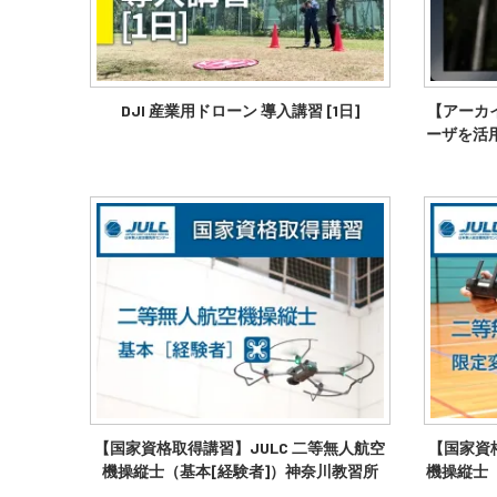
DJI 産業用ドローン 導入講習 [1日]
【アーカイ
ーザを活
【国家資格取得講習】JULC 二等無人航空
【国家資
機操縦士（基本[経験者]）神奈川教習所
機操縦士