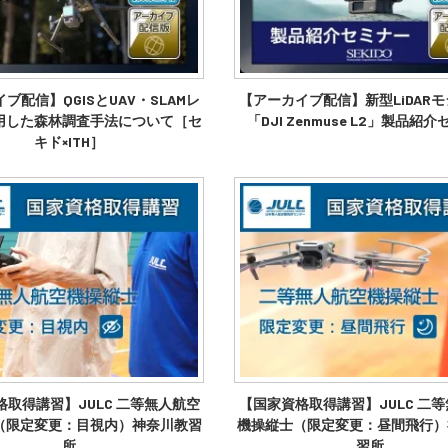
ブ配信】QGISとUAV・SLAMレ
【アーカイブ配信】新型LiDAR
用した森林調査手法について［セ
「DJI Zenmuse L2」製品紹
キド×ITH］
格取得講習】JULC 二等無人航空
【国家資格取得講習】JULC 二
（限定変更：目視内）神奈川教習
機操縦士（限定変更：昼間飛行）
所
習所