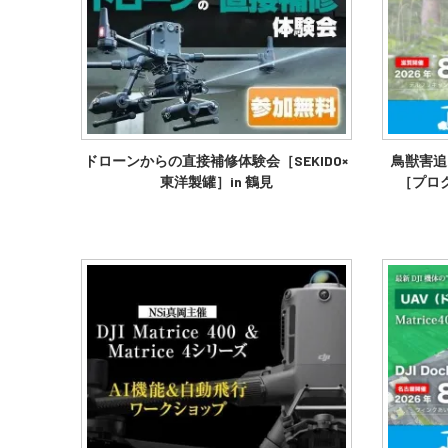
ドローンからの直接補修体験会［SEKIDO×
鳥獣害追
東洋製罐］in 鶴見
［プロクル