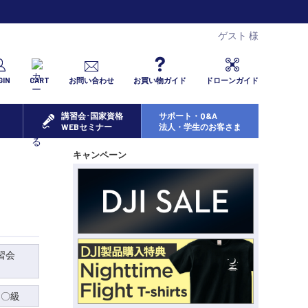
ゲスト 様
GIN
CART
お問い合わせ
お買い物ガイド
ドローンガイド
講習会･国家資格
サポート・Q&A
WEBセミナー
法人・学生のお客さま
キャンペーン
習会
 〇級