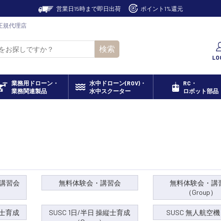
営業日15時まで即日出荷
ポイント1%還元
正規代理店
検索
LO
業務用ドローン・
水中ドローン(ROV)・
RC・
業務関連製品
水中スクーター
ロボット部品
講習会
無料体験会・講習会
無料体験会・講
（Group）
縦士育成
SUSC 1日/半日 操縦士育成
SUSC 無人航空機