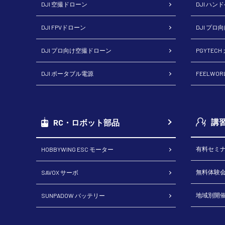
DJI 空撮ドローン
DJI ハン
DJI FPVドローン
DJI プロ
DJI プロ向け空撮ドローン
PGYTEC
DJI ポータブル電源
FEELWO
講
RC・ロボット部品
有料セミ
HOBBYWING ESC モーター
無料体験
SAVOX サーボ
地域別開
SUNPADOW バッテリー