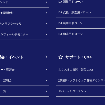
DJI 測量用ドローン
ドヘルド
DJI 点検・調査用ドローン
向け撮影機材
DJI 農業用ドローン
H カメラアクセサリ
DJI 物流用ドローン
RLD フィールドモニター
習会・イベント
サポート・Q&A
ナー・講習会
よくあるご質問（製品Q&A）
会・説明会
説明書・ソフトウェア各種ダウンロ
催一覧
スペシャルコンテンツ