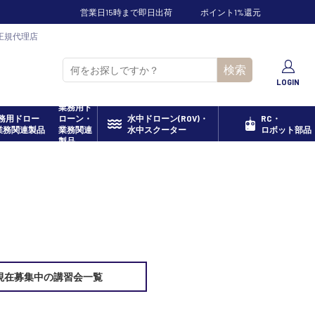
営業日15時まで即日出荷
ポイント1%還元
正規代理店
検索
LOGIN
業務用ド
ローン・
水中ドローン(ROV)・
RC・
業務関連
水中スクーター
ロボット部品
製品
現在募集中の講習会一覧