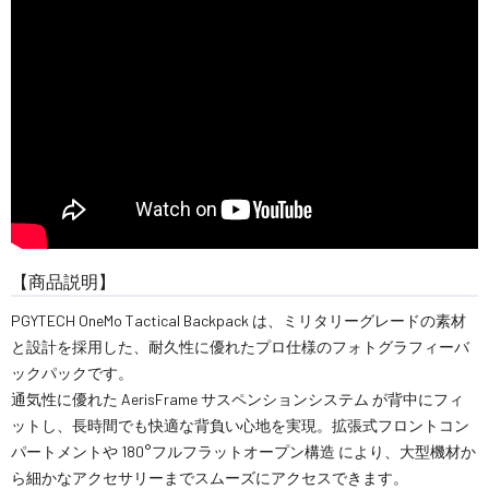
【商品説明】
PGYTECH OneMo Tactical Backpack は、ミリタリーグレードの素材
と設計を採用した、耐久性に優れたプロ仕様のフォトグラフィーバ
ックパックです。
通気性に優れた AerisFrame サスペンションシステム が背中にフィ
ットし、長時間でも快適な背負い心地を実現。拡張式フロントコン
パートメントや 180°フルフラットオープン構造 により、大型機材か
ら細かなアクセサリーまでスムーズにアクセスできます。