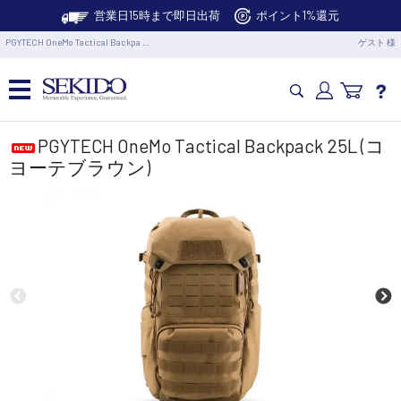
営業日15時まで即日出荷
ポイント1%還元
PGYTECH OneMo Tactical Backpa …
ゲスト 様
カメラドローン・生活家電
PGYTECH OneMo Tactical Backpack 25L (コ
ヨーテブラウン)
カメラ・スタビライザー
業務用ドローン・業務関連製品
水中ドローン(ROV)・水中スクーター
RC・ロボット部品