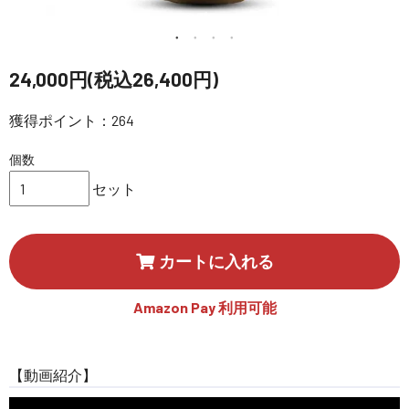
講習会･国家資格･WEBセミナー
定期配信!
24,000円(税込26,400円)
獲得ポイント：264
サポート・Q&A / 法人・学生のお客様
個数
取扱店舗一覧
セット
SEKIDO
カートに入れる
コーポレートサイト
Amazon Pay 利用可能
SEKIDO 会社概要
【動画紹介】