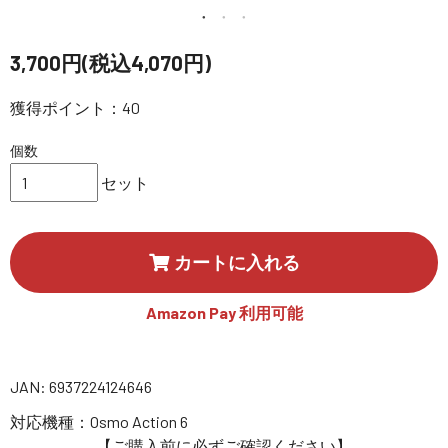
講習会･国家資格･WEBセミナー
3,700円(税込4,070円)
定期配信!
獲得ポイント：40
サポート・Q&A / 法人・学生のお客様
個数
セット
取扱店舗一覧
カートに入れる
SEKIDO
コーポレートサイト
Amazon Pay 利用可能
SEKIDO 会社概要
JAN: 6937224124646
対応機種：Osmo Action 6
【ご購入前に必ずご確認ください】