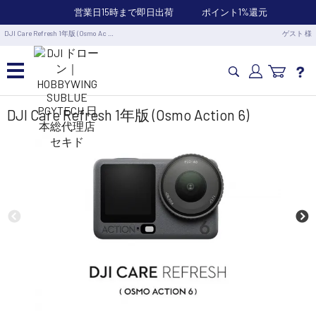
営業日15時まで即日出荷
ポイント1%還元
DJI Care Refresh 1年版 (Osmo Ac …
ゲスト 様
カメラドローン・生活家電
DJI Care Refresh 1年版 (Osmo Action 6)
カメラ・スタビライザー
業務用ドローン・業務関連製品
水中ドローン(ROV)・水中スクーター
RC・ロボット部品