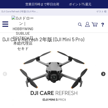
営業日15時まで即日出荷
ポイント1%還元
DJI Care Refresh 2年版 (DJI Min …
ゲスト 様
カメラドローン・生活家電
DJI Care Refresh 2年版 (DJI Mini 5 Pro)
カメラ・スタビライザー
業務用ドローン・業務関連製品
水中ドローン(ROV)・水中スクーター
RC・ロボット部品