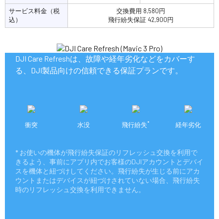
サービス料金（税
交換費用 8,580円
込）
飛行紛失保証 42,900円
DJI Care Refreshは、故障や経年劣化などをカバーす
る、DJI製品向けの信頼できる保証プランです。
*
衝突
水没
飛行紛失
経年劣化
* お使いの機体が飛行紛失保証のリフレッシュ交換を利用で
きるよう、事前にアプリ内でお客様のDJIアカウントとデバイ
スを機体と紐づけしてください。飛行紛失が生じる前にアカ
ウントまたはデバイスが紐づけされていない場合、飛行紛失
時のリフレッシュ交換を利用できません。