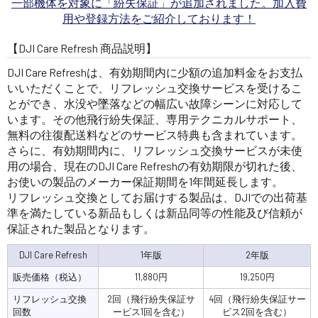
一部機体を対象に「紛失保証」が追加されました。加入費
用や登録方法をご紹介しております！
【DJI Care Refresh 商品説明】
DJI Care Refreshは、有効期間内に少額の追加料金をお支払
いいただくことで、リフレッシュ交換サービスを受けるこ
とができ、水没や墜落などの幅広い故障シーンに対応して
います。その他飛行紛失保証、専用テクニカルサポート、
無料の往復配送料などのサービス特典も含まれています。
さらに、有効期間内に、リフレッシュ交換サービスが未使
用の場合、現在のDJI Care Refreshの有効期限が切れた後、
お使いの製品のメーカー保証期間を1年間延長します。
リフレッシュ交換としてお届けする製品は、DJIでの出荷基
準を満たしている新品もしくは新品同等の性能及び信頼が
保証された製品となります。
DJI Care Refresh
1年版
2年版
販売価格（税込）
11,880円
19,250円
リフレッシュ交換
2回（飛行紛失保証サ
4回（飛行紛失保証サー
回数
ービス1回を含む）
ビス2回を含む）