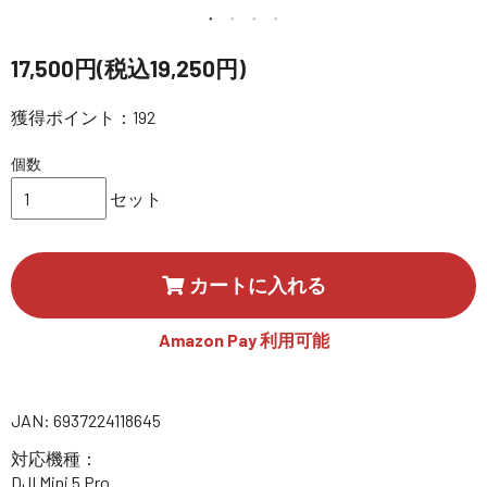
講習会･国家資格･WEBセミナー
17,500円(税込19,250円)
定期配信!
獲得ポイント：192
サポート・Q&A / 法人・学生のお客様
個数
セット
取扱店舗一覧
カートに入れる
SEKIDO
コーポレートサイト
Amazon Pay 利用可能
SEKIDO 会社概要
JAN: 6937224118645
対応機種：
DJI Mini 5 Pro