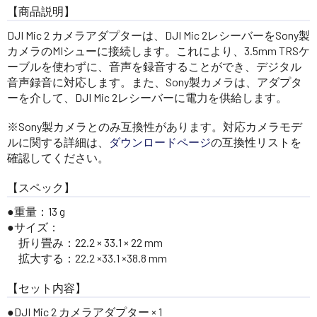
【商品説明】
DJI Mic 2 カメラアダプターは、DJI Mic 2レシーバーをSony製
カメラのMIシューに接続します。これにより、3.5mm TRSケ
ーブルを使わずに、音声を録音することができ、デジタル
音声録音に対応します。また、Sony製カメラは、アダプタ
ーを介して、DJI Mic 2レシーバーに電力を供給します。
※Sony製カメラとのみ互換性があります。対応カメラモデ
ルに関する詳細は、
ダウンロードページ
の互換性リストを
確認してください。
【スペック】
重量：13 g
サイズ：
折り畳み：22.2 × 33.1 × 22 mm
拡大する：22.2 ×33.1 ×38.8 mm
【セット内容】
DJI Mic 2 カメラアダプター × 1