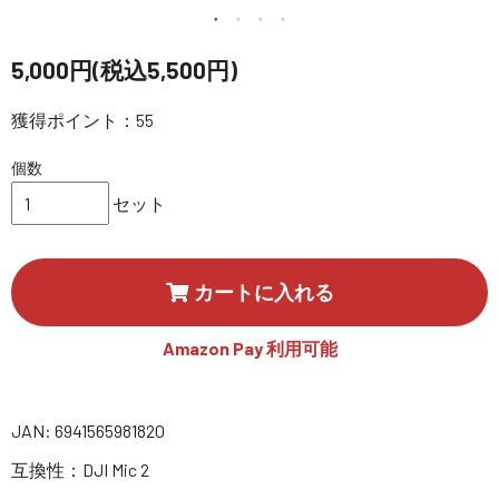
講習会･国家資格･WEBセミナー
5,000円(税込5,500円)
定期配信!
獲得ポイント：55
サポート・Q&A / 法人・学生のお客様
個数
セット
取扱店舗一覧
カートに入れる
SEKIDO
コーポレートサイト
Amazon Pay 利用可能
SEKIDO 会社概要
JAN: 6941565981820
互換性：DJI Mic 2