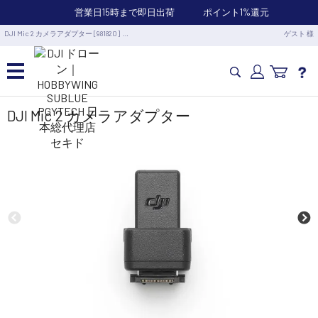
営業日15時まで即日出荷
ポイント1%還元
DJI Mic 2 カメラアダプター [981820] …
ゲスト 様
カメラドローン・生活家電
DJI Mic 2 カメラアダプター
カメラ・スタビライザー
業務用ドローン・業務関連製品
水中ドローン(ROV)・水中スクーター
RC・ロボット部品