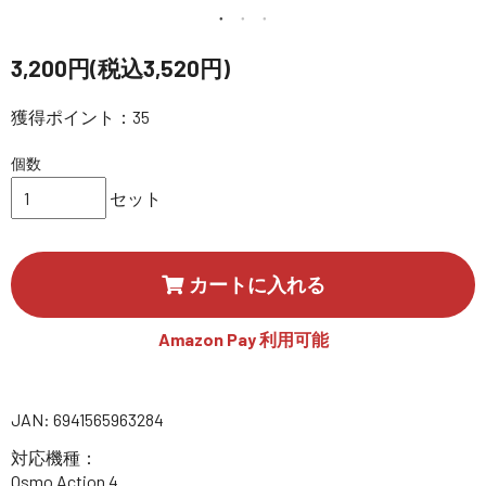
講習会･国家資格･WEBセミナー
3,200円(税込3,520円)
定期配信!
獲得ポイント：35
サポート・Q&A / 法人・学生のお客様
個数
セット
取扱店舗一覧
カートに入れる
SEKIDO
コーポレートサイト
Amazon Pay 利用可能
SEKIDO 会社概要
JAN: 6941565963284
対応機種：
Osmo Action 4