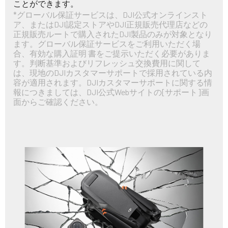
ことができます。
*グローバル保証サービスは、DJI公式オンラインスト
ア、またはDJI認定ストアやDJI正規販売代理店などの
正規販売ルートで購入されたDJI製品のみが対象となり
ます。グローバル保証サービスをご利用いただく場
合、有効な購入証明 書をご提示いただく必要がありま
す。判断基準およびリフレッシュ交換費用に関して
は、現地のDJIカスタマーサポートで採用されている内
容が適用されます。DJIカスタマーサポートに関する情
報につきましては、DJI公式Webサイトの[サポート]画
面からご確認ください。