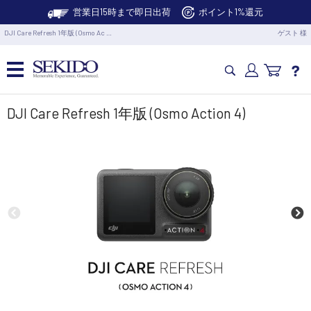
営業日15時まで即日出荷
ポイント1%還元
DJI Care Refresh 1年版 (Osmo Ac …
ゲスト 様
カメラドローン・生活家電
DJI Care Refresh 1年版 (Osmo Action 4)
カメラ・スタビライザー
業務用ドローン・業務関連製品
水中ドローン(ROV)・水中スクーター
RC・ロボット部品