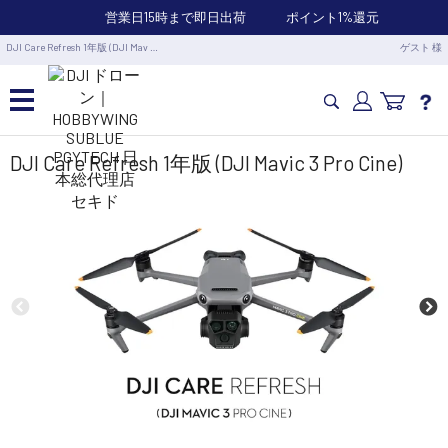
営業日15時まで即日出荷
ポイント1%還元
DJI Care Refresh 1年版 (DJI Mav …
ゲスト 様
カメラドローン・生活家電
DJI Care Refresh 1年版 (DJI Mavic 3 Pro Cine)
カメラ・スタビライザー
業務用ドローン・業務関連製品
水中ドローン(ROV)・水中スクーター
RC・ロボット部品