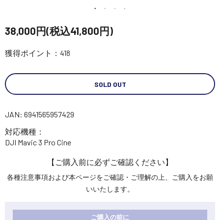
講習会･国家資格･WEBセミナー
38,000円(税込41,800円)
定期配信!
獲得ポイント：418
サポート・Q&A / 法人・学生のお客様
SOLD OUT
取扱店舗一覧
JAN: 6941565957429
対応機種：
SEKIDO
DJI Mavic 3 Pro Cine
コーポレートサイト
【ご購入前に必ずご確認ください】
各種注意事項および本ページをご確認・ご理解の上、ご購入をお願
SEKIDO 会社概要
いいたします。
ご購入の前に