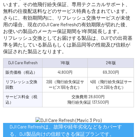
います。その他飛行紛失保証、専用テクニカルサポート、
無料の往復配送料などのサービス特典も含まれています。
さらに、有効期間内に、リフレッシュ交換サービスが未使
用の場合、現在のDJI Care Refreshの有効期限が切れた後、
お使いの製品のメーカー保証期間を1年間延長します。
リフレッシュ交換としてお届けする製品は、DJIでの出荷基
準を満たしている新品もしくは新品同等の性能及び信頼が
保証された製品となります。
DJI Care Refresh
1年版
2年版
販売価格（税込）
41,800円
69,300円
リフレッシュ交換
2回（飛行紛失保証サ
4回（飛行紛失保証サー
回数
ービス1回を含む）
ビス2回を含む）
サービス料金（税
交換費用 28,600円
込）
飛行紛失保証 137,500円
DJI Care Refreshは、故障や経年劣化などをカバーす
る、DJI製品向けの信頼できる保証プランです。