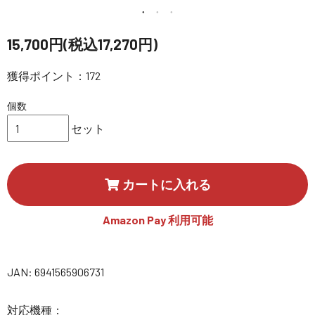
講習会･国家資格･WEBセミナー
15,700円(税込17,270円)
定期配信!
獲得ポイント：172
サポート・Q&A / 法人・学生のお客様
個数
セット
取扱店舗一覧
カートに入れる
SEKIDO
コーポレートサイト
Amazon Pay 利用可能
JAN: 6941565906731
SEKIDO 会社概要
対応機種：