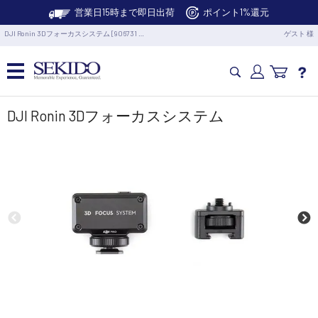
営業日15時まで即日出荷
ポイント1%還元
DJI Ronin 3Dフォーカスシステム [906731 …
ゲスト 様
カメラドローン・生活家電
DJI Ronin 3Dフォーカスシステム
カメラ・スタビライザー
業務用ドローン・業務関連製品
水中ドローン(ROV)・水中スクーター
RC・ロボット部品