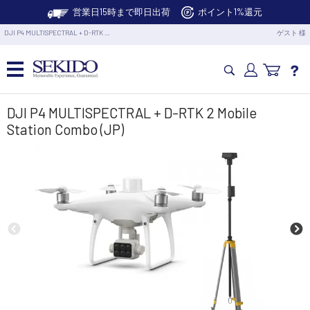
営業日15時まで即日出荷
ポイント1%還元
DJI P4 MULTISPECTRAL + D-RTK …
ゲスト 様
カメラドローン・生活家電
DJI P4 MULTISPECTRAL + D-RTK 2 Mobile
Station Combo (JP)
カメラ・スタビライザー
業務用ドローン・業務関連製品
水中ドローン(ROV)・水中スクーター
RC・ロボット部品