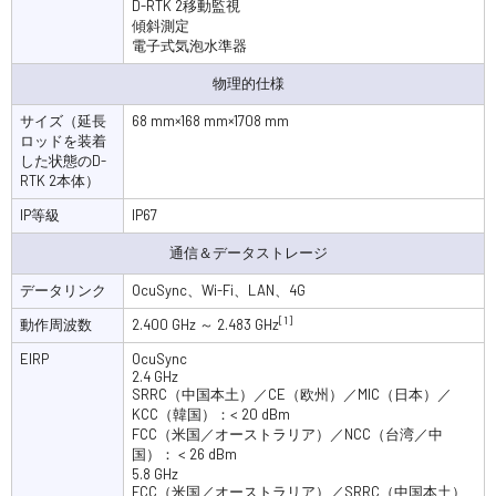
D-RTK 2移動監視
傾斜測定
電子式気泡水準器
物理的仕様
サイズ（延長
68 mm×168 mm×1708 mm
ロッドを装着
した状態のD-
RTK 2本体）
IP等級
IP67
通信＆データストレージ
データリンク
OcuSync、Wi-Fi、LAN、4G
[1]
動作周波数
2.400 GHz ～ 2.483 GHz
EIRP
OcuSync
2.4 GHz
SRRC（中国本土）／CE（欧州）／MIC（日本）／
KCC（韓国）：< 20 dBm
FCC（米国／オーストラリア）／NCC（台湾／中
国）： < 26 dBm
5.8 GHz
FCC（米国／オーストラリア）／SRRC（中国本土）