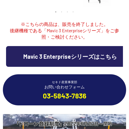
講習会･国家資格･WEBセミナー
定期配信!
※こちらの商品は、販売を終了しました。
後継機種である「Mavic 3 Enterpriseシリーズ」をご参
照・ご検討ください。
サポート・Q&A / 法人・学生のお客様
Mavic 3 Enterpriseシリーズはこちら
取扱店舗一覧
SEKIDO
セキド産業事業部
お問い合わせフォーム
コーポレートサイト
03-5843-7836
SEKIDO 会社概要