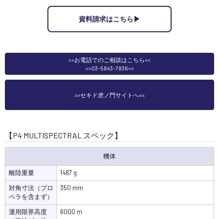
資料請求はこちら▶︎
>>お電話でのご相談はこちら<<
>>03-5843-7836<<
>>セキド虎ノ門サイトへ<<
【P4 MULTISPECTRAL スペック】
機体
離陸重量
1487 g
対角寸法（プロ
350 mm
ペラを含まず）
運用限界高度
6000 m