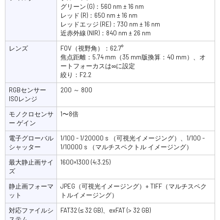
グリーン (G)：560 nm ± 16 nm
レッド (R)：650 nm ± 16 nm
レッドエッジ (RE)：730 nm ± 16 nm
近赤外線 (NIR)：840 nm ± 26 nm
レンズ
FOV（視野角）：62.7°
焦点距離：5.74 mm（35 mm版換算：40 mm）、オ
ートフォーカスは∞に設定
絞り：F2.2
RGBセンサー
200 ～ 800
ISOレンジ
モノクロセンサ
1〜8倍
ー ゲイン
電子グローバル
1/100 - 1/20000 s （可視光イメージング）、1/100 -
シャッター
1/10000 s （マルチスペクトル イメージング）
最大静止画サイ
1600×1300 (4:3.25)
ズ
静止画フォーマ
JPEG（可視光イメージング）+ TIFF（マルチスペク
ット
トルイメージング）
対応ファイルシ
FAT32 (≤ 32 GB)、exFAT (> 32 GB)
ステム