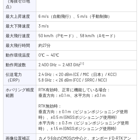
（海抜ゼロ地
点）
最大上昇速度
6 m/s（自動飛行）、5 m/s（手動制御）
最大下降速度
3 m/s
最大飛行速度
50 km/h（Pモード）、58 km/h（Aモード）
最大飛行時間
約27分
動作環境温度
0℃ ～ 40℃
[1]
動作周波数
2.400 GHz ～ 2.483 GHz
伝送電力
2.4 GHz：< 20 dBm (CE / MIC（日本）/ KCC)
（EIRP）
5.8 GHz：< 26 dBm (FCC / SRRC / NCC)
ホバリング精度
RTK有効時、正常に機能している場合：
範囲
垂直方向：±0.1 m、水平方向：±0.1 m
RTK無効時：
垂直方向：± 0.1 m（ビジョンポジショニング使用
時）、±0.5 m (GNSSポジショニング使用時)
水平方向：± 0.3 m（ビジョンポジショニング使用
時）、± 1.5 m (GNSSポジショニング使用時)
画像位置補正
カメラ6台のCMOSの中心と、オンボードD-RTKアン