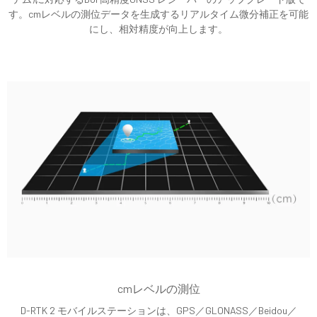
す。cmレベルの測位データを生成するリアルタイム微分補正を可能
にし、相対精度が向上します。
cmレベルの測位
D-RTK 2 モバイルステーションは、GPS／GLONASS／Beidou／