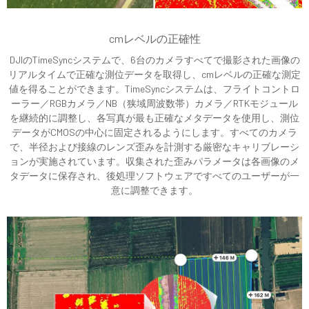
cmレベルの正確性
DJIのTimeSyncシステムで、6台のカメラすべてで撮影された画像の
リアルタイムで正確な測位データを取得し、cmレベルの正確な測定
値を得ることができます。TimeSyncシステムは、フライトコントロ
ーラー／RGBカメラ／NB（狭域周波数帯）カメラ／RTKモジュール
を継続的に調整し、各写真が最も正確なメタデータを使用し、測位
データがCMOSの中心に固定されるようにします。すべてのカメラ
で、半径および接線のレンズ歪みを計測する厳密なキャリブレーシ
ョンが実施されています。収集された歪みパラメータは各画像のメ
タデータに保存され、後処理ソフトウェアですべてのユーザーが一
意に調整できます。