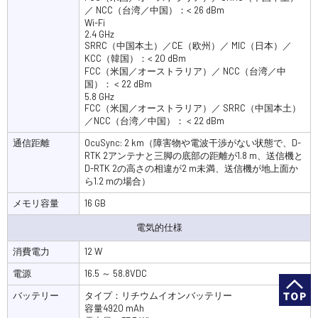
／ NCC（台湾／中国）：< 26 dBm
Wi-Fi
2.4 GHz
SRRC（中国本土）／CE（欧州）／ MIC（日本）／
KCC（韓国）：< 20 dBm
FCC（米国／オーストラリア）／ NCC（台湾／中
国）： < 22 dBm
5.8 GHz
FCC（米国／オーストラリア）／ SRRC（中国本土）
／NCC（台湾／中国）： < 22 dBm
通信距離
OcuSync: 2 km（障害物や電波干渉がない状態で、D-
RTK 2アンテナと三脚の底部の距離が1.8 m、送信機と
D-RTK 2の高さの相違が2 m未満、送信機が地上面か
ら1.2 mの場合）
メモリ容量
16 GB
電気的仕様
消費電力
12 W
電源
16.5 ～ 58.8VDC
バッテリー
タイプ：リチウムイオンバッテリー
容量4920 mAh