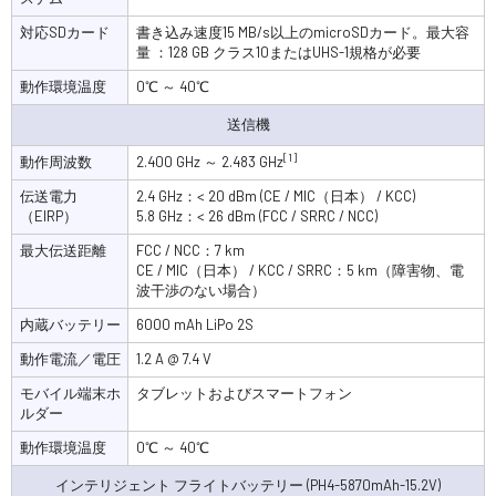
対応SDカード
書き込み速度15 MB/s以上のmicroSDカード。最大容
量 ：128 GB クラス10またはUHS-1規格が必要
動作環境温度
0℃ ～ 40℃
送信機
[1]
動作周波数
2.400 GHz ～ 2.483 GHz
伝送電力
2.4 GHz：< 20 dBm (CE / MIC（日本） / KCC)
（EIRP）
5.8 GHz：< 26 dBm (FCC / SRRC / NCC)
最大伝送距離
FCC / NCC：7 km
CE / MIC（日本） / KCC / SRRC：5 km（障害物、電
波干渉のない場合）
内蔵バッテリー
6000 mAh LiPo 2S
動作電流／電圧
1.2 A @ 7.4 V
モバイル端末ホ
タブレットおよびスマートフォン
ルダー
動作環境温度
0℃ ～ 40℃
インテリジェント フライトバッテリー (PH4-5870mAh-15.2V)