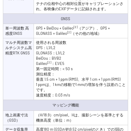
テナの位相中心の相対位置がキャリブレーションさ
れ、各映像のEXIFデータに記録されます。
GNSS
[2]
単一周波数 高
GPS + BeiDou + Galileo
（アジア）、GPS +
[2]
感度GNSS
GLONASS + Galileo
（その他の地域）
マルチ周波数マ
使用される周波数
ルチシステム高
GPS：L1/L2
精度RTK GNSS
GLONASS：L1/L2
BeiDou：B1/B2
[2]
Galileo
：E1/E5
第一固定時間：< 50 s
測位精度：
垂直 1.5 cm + 1 ppm (RMS)、水平 1 cm + 1 ppm (RMS)
1 ppmは、1 kmの移動で1 mmの増加を伴う誤差のこと
です。
速度精度：0.03 m/s
マッピング機能
地上画素寸法
（H/18.9）cm/pixel。Hは、撮影シーンを基準とする
（GSD）
機体高度（単位：m）
データ収集率
高度180 m (GSDが約9.52 cm/pixelのとき）での1回の