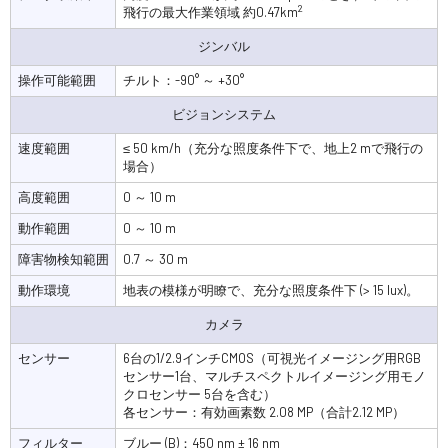
2
飛行の最大作業領域 約0.47km
ジンバル
操作可能範囲
チルト：-90° ～ +30°
ビジョンシステム
速度範囲
≤ 50 km/h（充分な照度条件下で、地上2 mで飛行の
場合）
高度範囲
0 ～ 10 m
動作範囲
0 ～ 10 m
障害物検知範囲
0.7 ～ 30 m
動作環境
地表の模様が明瞭で、充分な照度条件下 (> 15 lux)。
カメラ
センサー
6台の1/2.9インチCMOS（可視光イメージング用RGB
センサー1台、マルチスペクトルイメージング用モノ
クロセンサー 5台を含む）
各センサー：有効画素数 2.08 MP（合計2.12 MP）
フィルター
ブルー (B)：450 nm ± 16 nm