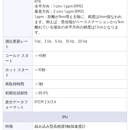
RTK
水平方向：1 cm+ 1 ppm (RMS)
垂直方向：2 cm+ 1 ppm (RMS)
1 ppm：距離が1km増える毎に、精度は1mm損なわれ
ます。例えば、受信端がベースステーションから1km
離れている場合の水平方向の精度は1.1cmとなりま
す。
測位更新レー
1 Hz、2 Hz、5 Hz、10 Hz、20 Hz
ト
コールド スタ
＜45秒
ート
ホット スター
＜10秒
ト
再取得時間
＜1秒
初期化信頼性
＞99.9%
差分データフ
RTCM 2.X/3.X
ォーマット
IMU
特徴
組み込み型高精度6軸加速度計