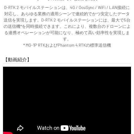
D-RTK 2 モバイルステーションは、4G / OcuSync / WiFi / LAN接続に
対応し、あらゆる業務の適用シーンで連続的でかつ安定したデータ
送信を実現します。D-RTK 2 モバイルステーションには、最大で5台
の送信機*を同時接続できます。これにより、複数台のドローンによ
る連携オペレーションが可能になり、極めて高い効率性を実現しま
す。
* MG-1P RTKおよびPhantom 4 RTKの標準送信機
【動画紹介】