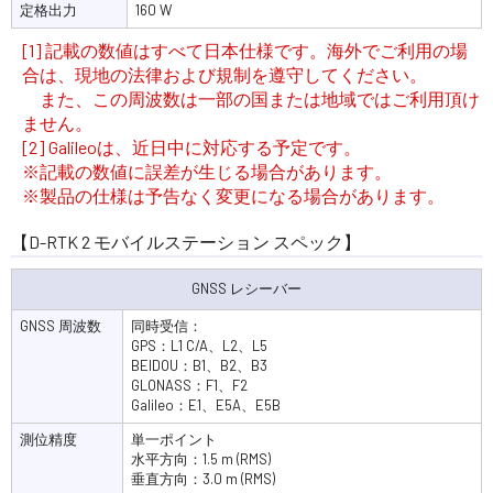
定格出力
160 W
[1] 記載の数値はすべて日本仕様です。海外でご利用の場
合は、現地の法律および規制を遵守してください。
また、この周波数は一部の国または地域ではご利用頂け
ません。
[2] Galileoは、近日中に対応する予定です。
※記載の数値に誤差が生じる場合があります。
※製品の仕様は予告なく変更になる場合があります。
【D-RTK 2 モバイルステーション スペック】
GNSS レシーバー
GNSS 周波数
同時受信：
GPS：L1 C/A、L2、L5
BEIDOU：B1、B2、B3
GLONASS：F1、F2
Galileo：E1、E5A、E5B
測位精度
単一ポイント
水平方向：1.5 m (RMS)
垂直方向：3.0 m (RMS)