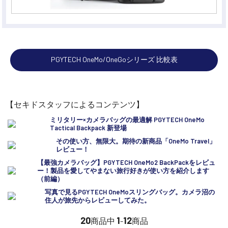
PGYTECH OneMo/OneGoシリーズ 比較表
【セキドスタッフによるコンテンツ】
ミリタリー×カメラバッグの最適解 PGYTECH OneMo
Tactical Backpack 新登場
その使い方、無限大。期待の新商品「OneMo Travel」
レビュー！
【最強カメラバッグ】PGYTECH OneMo2 BackPackをレビュ
ー！製品を愛してやまない旅行好きが使い方を紹介します
（前編）
写真で見るPGYTECH OneMoスリングバッグ。カメラ沼の
住人が旅先からレビューしてみた。
20
1
12
商品中
-
商品