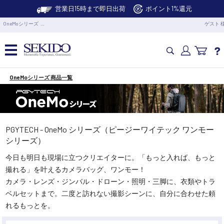
営業日15時まで即日出荷
ポイント1%還元
OneMoシリーズ …
ゲスト 
OneMoシリーズ 商品一覧
カメラドローン・生活家電
カメラ・スタビライザー
PGYTECH - OneMo シリーズ（ピージーワイテック ワンモー
シリーズ）
業務用ドローン・業務関連製品
今日も明日も現場に立つクリエイターに。「もっと入れば、もっと
撮れる」を叶えるカメラバッグ、ワンモー！
水中ドローン(ROV)・水中スクーター
カメラ・レンズ・ジンバル・ドローン・照明・三脚に、衣類やトラ
ベルセットまで。二度と訪れない撮影シーンに、自分に合わせた頼
RC・ロボット部品
れるもっとを。