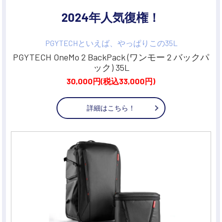
講習会･国家資格･WEBセミナー
2024年人気復権！
定期配信!
PGYTECHといえば、やっぱりこの35L
PGYTECH OneMo 2 BackPack (ワンモー 2 バックパ
サポート・Q&A / 法人・学生のお客様
ック) 35L
30,000円(税込33,000円)
取扱店舗一覧
詳細はこちら！
SEKIDO
コーポレートサイト
SEKIDO 会社概要