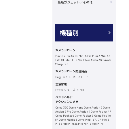
最新ガジェット／その他
機種別
カメラドローン
Mavic 4 Pro
Air 3S
Mini 5 Pro
Mini 3
Mini 4K
Lito X1
Lito 1
Flip
Neo 2
Neo
Avata 360
Avata
2
Inspire 3
カメラドローン関連用品
Goggles 2
DJI RC
リモートID
生活家電
Power シリーズ
ROMO
ハンドヘルド・
アクションカメラ
Osmo 360
Osmo Nano
Osmo Action 6
Osmo
Action 5 Pro
Osmo Action 4
Osmo Pocket 4P
Osmo Pocket 4
Osmo Pocket 3
Osmo Mobile
8P
Osmo Mobile 8
Osmo Mobile 7 / 7P
Mic 3
Mic 2
Mic Mini 2S
Mic Mini 2
Mic Mini