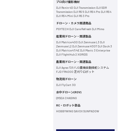
プロ向け撮影機材
DJI Ronin 4D
DJI Transmission
DJI SDR
Transmission
DJI RS 5
DJI RS 4 Pro
DJI RS 4
DJI RS 4 Mini
DJI RS 3 Pro
ドローン・カメラ関連商品
PGYTECH
DJI Care Refresh
DJI Mimo
産業用ドローン・関連製品
DJI Matrice 400
DJI Zenmuse L3
DJI
Zenmuse L2
DJI Zenmuse H30T
DJI Dock 3
DJI Matrice 4T/4E
DJI Mavic 3 Enterprise
DJI FlightHub 2
XGRIDS
農業用ドローン・関連製品
DJI Agras T25
FJD農機自動操舵システム
FJD FR4000 芝刈りロボット
物流用ドローン
DJI FlyCart 30
水中ドローン(ROV)
QYSEA
CHASING
RC・ロボット部品
HOBBYWING
SAVOX
SUNPADOW