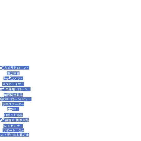
カメラドローン・
生活家電
カメラ・
スタビライザー
業務用ドローン・
業務関連製品
水中ドローン(ROV)・
水中スクーター
RC・
ロボット部品
講習会･国家資格
WEBセミナー
サポート・Q&A
法人・学生のお客さま