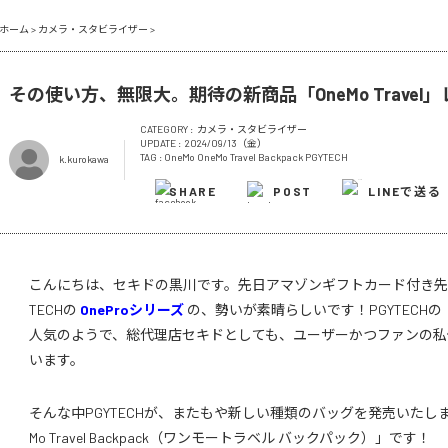
ホーム
>
カメラ・スタビライザー
>
その使い方、無限大。期待の新商品「OneMo Travel
CATEGORY :
カメラ・スタビライザー
UPDATE :
2024/09/13（金）
TAG :
OneMo
OneMo Travel Backpack
PGYTECH
k.kurokawa
SHARE
POST
LINEで送る
こんにちは、セキドの黒川です。先日アマゾンギフトカード付き先
TECHの
OneProシリーズ
の、勢いが素晴らしいです！PGYTECHの
人気のようで、総代理店セキドとしても、ユーザーかつファンの私
います。
そんな中PGYTECHが、またもや新しい種類のバッグを発売いたしま
Mo Travel Backpack（ワンモートラベル バックパック）」です！