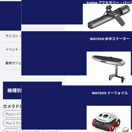
Sublue アクセサリー・パー
カメラ・スタビライザー
水中ドローン／ROV
ラジコン（RC）
WAYDOO 水中スクーター
イベント・講習会
subnado
最新ガジェット／その他
機種別
WAYDOO イーフォイル
カメラドローン
FLYER ONE PLUS
Mavic 4 Pro
Air 3S
Mini 5 Pro
Mini 3