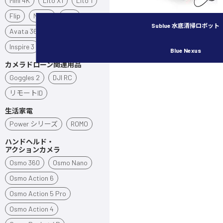
Mini 4K
Lito X1
Lito 1
Flip
Neo 2
Neo
Sublue 水底清掃ロボット
Avata 360
Avata 2
Inspire 3
Blue Nexus
カメラドローン関連用品
Goggles 2
DJI RC
リモートID
生活家電
Power シリーズ
ROMO
ハンドヘルド・
アクションカメラ
Osmo 360
Osmo Nano
Osmo Action 6
Osmo Action 5 Pro
Osmo Action 4