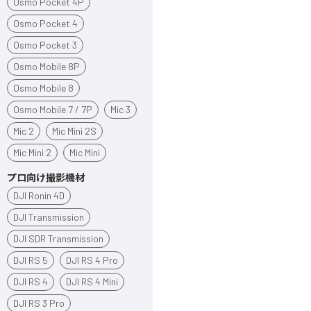
Osmo Pocket 4P
Osmo Pocket 4
Osmo Pocket 3
Osmo Mobile 8P
Osmo Mobile 8
Osmo Mobile 7 / 7P
Mic 3
Mic 2
Mic Mini 2S
Mic Mini 2
Mic Mini
プロ向け撮影機材
DJI Ronin 4D
DJI Transmission
DJI SDR Transmission
DJI RS 5
DJI RS 4 Pro
DJI RS 4
DJI RS 4 Mini
DJI RS 3 Pro