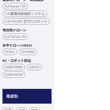
DJI Agras T25
FJD農機自動操舵システム
FJD FR4000 芝刈りロボット
物流用ドローン
DJI FlyCart 30
水中ドローン(ROV)
QYSEA
CHASING
RC・ロボット部品
HOBBYWING
SAVOX
SUNPADOW
用途別