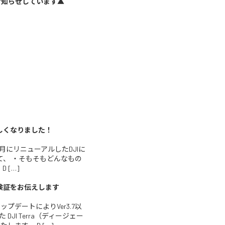
お知らせしています▲
が新しくなりました！
月にリニューアルしたDJIに
ついて、 ・そもそもどんなもの
 […]
度検証をお伝えします
デートによりVer3.7以
I Terra（ディージェー