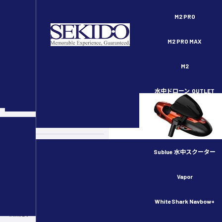
セキドオンラインストア DJI ドローン正規代理店
M2 PRO
M2 PRO MAX
M2
水中ドローン
OUTLET
スペシャルコンテンツ
カメラドローン
ドローンのルール・許可申請
Sublue 水中スクーター
産業用ドローン
Vapor
物流用ドローン
WhiteShark Navbow+
農業用ドローン／スマート農業