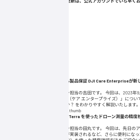
▲スペシャルコンテンツの更新は、公式アカウントでいち早く
ホーム
>
タグ：DJI Zenmuse L1
TAG： DJI Zenmuse L1
産業向け業務用ドローンに付帯する製品保証 DJI Care Enterprise
UPDATE :
2024/03/15（金）
こんにちは、セキド産業用ドローン担当の吉田です。 今回は、2023年9
よる製品保証「DJI Care Enterprise（ケア エンタープライズ）」に
なのか？・何が新しく変わったのか？ をわかりやすく解説いたします。 D
GCPの自動マーキングに対応！DJI Terra を使ったドローン測量の精
UPDATE :
2023/08/04（金）
こんにちは。セキド産業用ドローン担当の田丸です。 今回は、先日のアップ
降ではGCPの自動マーキング機能が実装されるなど、さらに便利になった DJ