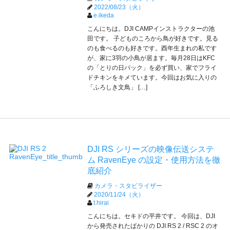
2022/08/23（火）
e.ikeda
こんにちは。DJI CAMPインストラクターの池
田です。 子どものころから鳥が好きです。見る
のも食べるのも好きです。酉年生まれの私です
が、家に3羽の小鳥が居ます。毎月28日はKFC
の「とりの日パック」を必ず買い、家でフライ
ドチキンをキメています。今回はお気に入りの
「ふろしき文鳥」 […]
DJI RS シリーズの映像伝送システ
ム RavenEye の設定・使用方法を徹
底紹介
カメラ・スタビライザー
2020/11/24（火）
t.hirai
こんにちは。セキドの平井です。 今回は、DJI
から発売されたばかりの DJI RS 2 / RSC 2 のオ