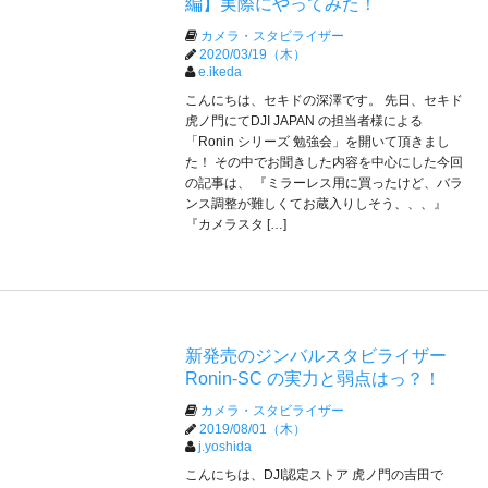
編】実際にやってみた！
カメラ・スタビライザー
2020/03/19（木）
e.ikeda
こんにちは、セキドの深澤です。 先日、セキド
虎ノ門にてDJI JAPAN の担当者様による
「Ronin シリーズ 勉強会」を開いて頂きまし
た！ その中でお聞きした内容を中心にした今回
の記事は、 『ミラーレス用に買ったけど、バラ
ンス調整が難しくてお蔵入りしそう、、、』
『カメラスタ […]
新発売のジンバルスタビライザー
Ronin-SC の実力と弱点はっ？！
カメラ・スタビライザー
2019/08/01（木）
j.yoshida
こんにちは、DJI認定ストア 虎ノ門の吉田で