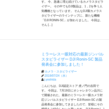
す。 今、急速に増え続けているカメラスタビラ
イザー。 その中でもDJI製品は、1，2を争う人
気機種となっています。 そんなDJI製カメラス
タビライザーのラインナップに、新たな機種
「DJI RONIN-SC」が加わりました。 今回は、
そん […]
ミラーレス一眼対応の最新ジンバル
スタビライザー DJI Ronin-SC 製品
発表会に参加しました！
カメラ・スタビライザー
2019/07/24（水）
j.yoshida
こんにちは、DJI認定ストア 虎ノ門の吉田で
す。 今回は、7月19日にオシャレタウン品川に
て開催された、最新のミラーレス一眼カメラ対
応ジンバルスタビライザー DJI Ronin-SC の製
品発表会に参加してきましたので、皆様にその
模様をご紹介したいと思います。 DJI Ronin […]