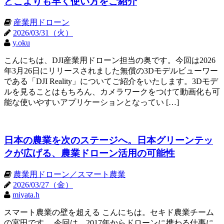
どこよりも早く使い方をご紹介
産業用ドローン
2026/03/31（火）
y.oku
こんにちは、DJI産業用ドローン担当の奥です。今回は2026
年3月26日にリリースされました無償の3Dモデルビューワー
である「DJI Reality」についてご紹介をいたします。3Dモデ
ルを見ることはもちろん、カメラワークをつけて動画化も可
能な使いやすいアプリケーションとなってい […]
日本の農業を次のステージへ。日本グリーンテッ
クが広げる、農業ドローン活用の可能性
農業用ドローン／スマート農業
2026/03/27（金）
miyata.h
スマート農業の壁を超える こんにちは。セキド農業チーム
の宮田です。 今回は、2017年からドローンに携わる仕事に