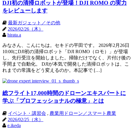
DJI初の清掃ロボットが登場！DJI ROMO の実力
をレビューします
最新ガジェット／その他
2026/02/26（木）
hirata.a
みなさん、こんにちは。セキドの平田です。 2026年2月26日
10:00にDJI初の清掃ロボット「DJI ROMO（ロモ）」が登場
し、先行受注を開始しました。掃除だけでなく、片付け後の
手間まで自動化。 DJIが本気で開発した清掃ロボットは、こ
れまでの常識をどう変えるのか。本記事で […]
総フライト17,000時間のドローンエキスパートに
学ぶ「プロフェッショナルの極意」とは
イベント・講習会
,
農業用ドローン／スマート農業
2026/02/25（水）
e.ikeda