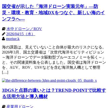
国交省が示した「海洋ドローン実装元年」―防
災・環境・教育・地域DXをつなぐ、新しい海のイ
ンフラへ―
水中ドローン／ROV
2026/04/15（水）
moriue.k
海の課題は、見えていないこと自体が最大のリスクになる。
2026年3月、国土交通省は「次世代海洋モビリティビジョン
～海洋ドローンでデータ駆動型ブルーエコノミーを拓く～」
と、その関連資料集を公表しました。国交省は海洋ドローン
を、AUV、ROV、USVなどを含む海洋無人機として整理
[…]
3DGSと点群の違いとは？TREND-POINTで比較す
る活用方法と導入機材
産業用ドローン