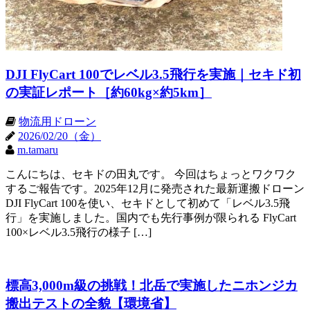
DJI FlyCart 100でレベル3.5飛行を実施｜セキド初
の実証レポート［約60kg×約5km］
物流用ドローン
2026/02/20（金）
m.tamaru
こんにちは、セキドの田丸です。 今回はちょっとワクワク
するご報告です。2025年12月に発売された最新運搬ドローン
DJI FlyCart 100を使い、セキドとして初めて「レベル3.5飛
行」を実施しました。国内でも先行事例が限られる FlyCart
100×レベル3.5飛行の様子 […]
標高3,000m級の挑戦！北岳で実施したニホンジカ
搬出テストの全貌【環境省】