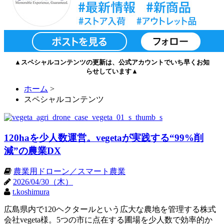
▲スペシャルコンテンツの更新は、公式アカウントでいち早くお知
らせしています▲
ホーム
>
スペシャルコンテンツ
120haを少人数運営。vegetaが実践する“99%削
減”の農業DX
農業用ドローン／スマート農業
2026/04/30（木）
t.koshimura
広島県内で120ヘクタールという広大な農地を管理する株式
会社vegeta様。5つの市に点在する圃場を少人数で効率的か