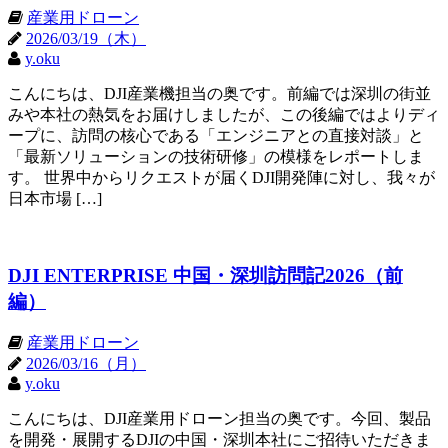
産業用ドローン
2026/03/19（木）
y.oku
こんにちは、DJI産業機担当の奥です。前編では深圳の街並
みや本社の熱気をお届けしましたが、この後編ではよりディ
ープに、訪問の核心である「エンジニアとの直接対談」と
「最新ソリューションの技術研修」の模様をレポートしま
す。 世界中からリクエストが届くDJI開発陣に対し、我々が
日本市場 […]
DJI ENTERPRISE 中国・深圳訪問記2026（前
編）
産業用ドローン
2026/03/16（月）
y.oku
こんにちは、DJI産業用ドローン担当の奥です。今回、製品
を開発・展開するDJIの中国・深圳本社にご招待いただきま