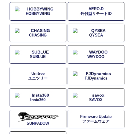
AERO-D
HOBBYWING
外付型リモートID
CHASING
QYSEA
SUBLUE
WAYDOO
Unitree
ユニツリー
FJDynamics
Insta360
SAVOX
Firmware Update
ファームウェア
SUNPADOW