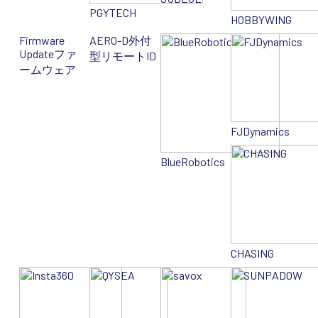
PGYTECH
HOBBYWING
Firmware
AERO-D
外付
Update
ファ
型リモートID
ームウェア
FJDynamics
BlueRobotics
CHASING