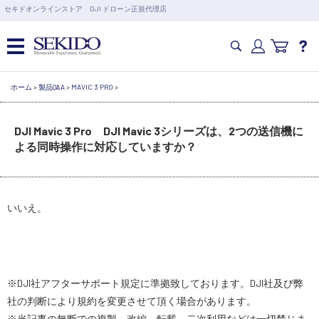
営業日の15時まで即日出荷
セキドオンラインストア DJI ドローン正規代理店
6,000円以上のご購入で送料無料！ポイント1%還元 >>
ホーム
カメラドローン・生活家電
>
製品Q&A
>
MAVIC 3 PRO
>
カテゴリ一覧を開く
カメラ・スタビライザー
DJI Mavic 3 Pro DJI Mavic 3シリーズは、2つの送信機に
業務用ドローン・業務関連製品
よる同時操作に対応していますか？
水中ドローン(ROV)・水中スクーター
RC・ロボット部品
講習会･国家資格･WEBセミナー
いいえ。
スペシャルコンテンツ
定期配信!
サポート・Q&A / 法人・学生のお客様
※DJI社アフターサポート規定に準拠致しております。DJI社及び弊
社の判断により規約を変更させて頂く場合があります。
取扱店舗一覧
※当記事の無断での複製、改編、転載、二次利用などは一切禁じま