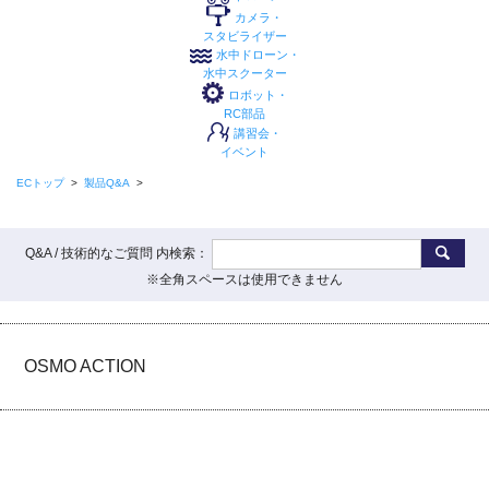
カメラ・
スタビライザー
水中ドローン・
水中スクーター
ロボット・
RC部品
講習会・
イベント
ECトップ
>
製品Q&A
>
Q&A / 技術的なご質問 内検索：
※全角スペースは使用できません
OSMO ACTION