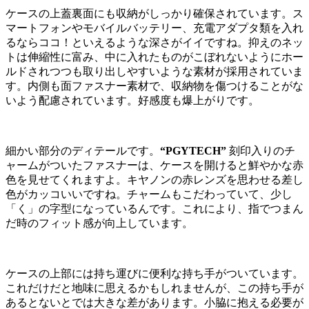
ケースの上蓋裏面にも収納がしっかり確保されています。ス
マートフォンやモバイルバッテリー、充電アダプタ類を入れ
るならココ！といえるような深さがイイですね。抑えのネッ
トは伸縮性に富み、中に入れたものがこぼれないようにホー
ルドされつつも取り出しやすいような素材が採用されていま
す。内側も面ファスナー素材で、収納物を傷つけることがな
いよう配慮されています。好感度も爆上がりです。
細かい部分のディテールです。
“PGYTECH”
刻印入りのチ
ャームがついたファスナーは、ケースを開けると鮮やかな赤
色を見せてくれますよ。キヤノンの赤レンズを思わせる差し
色がカッコいいですね。チャームもこだわっていて、少し
「く」の字型になっているんです。これにより、指でつまん
だ時のフィット感が向上しています。
ケースの上部には持ち運びに便利な持ち手がついています。
これだけだと地味に思えるかもしれませんが、この持ち手が
あるとないとでは大きな差があります。小脇に抱える必要が