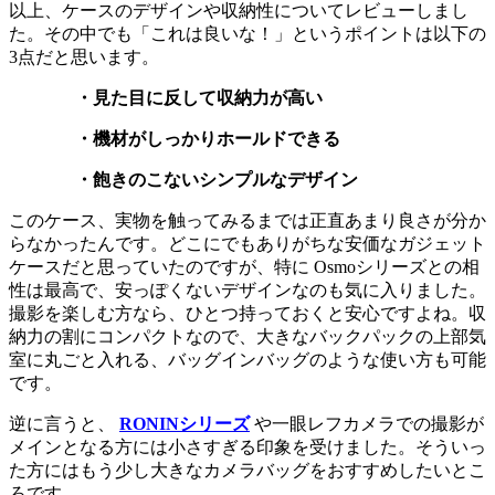
以上、ケースのデザインや収納性についてレビューしまし
た。その中でも「これは良いな！」というポイントは以下の
3点だと思います。
・見た目に反して収納力が高い
・機材がしっかりホールドできる
・飽きのこないシンプルなデザイン
このケース、実物を触ってみるまでは正直あまり良さが分か
らなかったんです。どこにでもありがちな安価なガジェット
ケースだと思っていたのですが、特に Osmoシリーズとの相
性は最高で、安っぽくないデザインなのも気に入りました。
撮影を楽しむ方なら、ひとつ持っておくと安心ですよね。収
納力の割にコンパクトなので、大きなバックパックの上部気
室に丸ごと入れる、バッグインバッグのような使い方も可能
です。
逆に言うと、
RONINシリーズ
や一眼レフカメラでの撮影が
メインとなる方には小さすぎる印象を受けました。そういっ
た方にはもう少し大きなカメラバッグをおすすめしたいとこ
ろです。