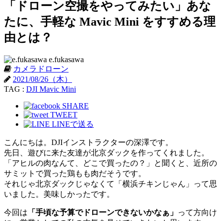
「ドローン空撮をやってみたい」あな
たに、手軽な Mavic Mini をすすめる理
由とは？
e.fukasawa
カメラドローン
2021/08/26（木）
TAG :
DJI Mavic Mini
SHARE
TWEET
LINEで送る
こんにちは。DJIインストラクターの深澤です。
先日、遊びに来た友達が北京ダックを作ってくれました。
「アヒルの肉なんて、どこで買ったの？」と聞くと、近所の
サミットで買った鶏もも肉だそうです。
それじゃ北京ダックじゃなくて「横浜チキンじゃん」って思
いました。美味しかったです。
今回は
「手頃な予算でドローンできないかなぁ」
って方向け