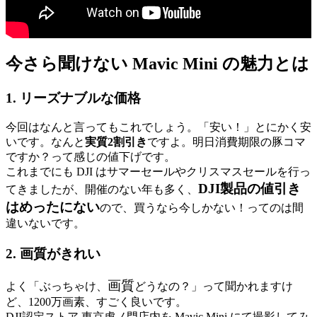
今さら聞けない Mavic Mini の魅力とは
1. リーズナブルな価格
今回はなんと言ってもこれでしょう。「安い！」とにかく安
いです。なんと
実質2割引き
ですよ。明日消費期限の豚コマ
ですか？って感じの値下げです。
これまでにも DJI はサマーセールやクリスマスセールを行っ
DJI製品の値引き
てきましたが、開催のない年も多く、
はめったにない
ので、買うなら今しかない！ってのは間
違いないです。
2. 画質がきれい
画質
よく「ぶっちゃけ、
どうなの？」って聞かれますけ
ど、1200万画素、すごく良いです。
DJI認定ストア 東京虎ノ門店内を Mavic Mini にて撮影してみ