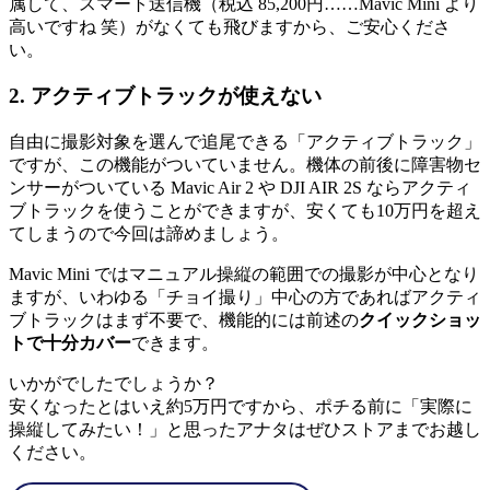
属して、スマート送信機（税込 85,200円……Mavic Mini より
高いですね 笑）がなくても飛びますから、ご安心くださ
い。
2. アクティブトラックが使えない
自由に撮影対象を選んで追尾できる「アクティブトラック」
ですが、この機能がついていません。機体の前後に障害物セ
ンサーがついている Mavic Air 2 や DJI AIR 2S ならアクティ
ブトラックを使うことができますが、安くても10万円を超え
てしまうので今回は諦めましょう。
Mavic Mini ではマニュアル操縦の範囲での撮影が中心となり
ますが、いわゆる「チョイ撮り」中心の方であればアクティ
ブトラックはまず不要で、機能的には前述の
クイックショッ
トで十分カバー
できます。
いかがでしたでしょうか？
安くなったとはいえ約5万円ですから、ポチる前に「実際に
操縦してみたい！」と思ったアナタはぜひストアまでお越し
ください。