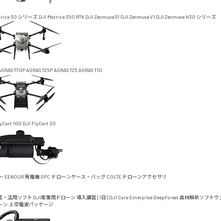
trice 30 シリーズ
DJI Matrice 350 RTK
DJI Zenmuse S1
DJI Zenmuse V1
DJI Zenmuse H30 シリーズ
AGRAS T70P
AGRAS T25P
AGRAS T25
AGRAS T10
lyCart 100
DJI FlyCart 30
ー
EENOUR 発電機
GPC ドローンケース・バッグ
COLTE ドローンアクセサリ
成・活用ソフト
DJI産業用ドローン 導入講習 [1日]
DJI Care Enterprise
DeepForest 森林解析ソフト
ーン 上空電波パッケージ