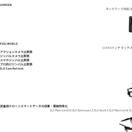
UGREEN
ネットワーク対応
FEELWORLD
CUT6 6インチ タッ
アクションカメラ比較表
ジンバルカメラ比較表
スマホジンバル比較表
プロ向けジンバル比較表
DJI Care Refresh
測量用ドローン
スマートデータの収集・業務効率化
DJI Matrice 400
DJI Zenmuse L3
DJI Dock 3
DJI Matrice 4E
DJ