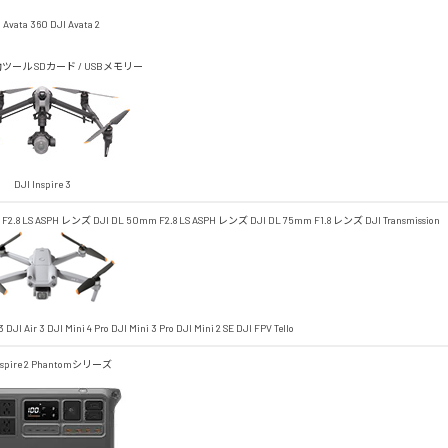
 Avata 360
DJI Avata 2
助ツール
SDカード / USBメモリー
DJI Inspire 3
 F2.8 LS ASPH レンズ
DJI DL 50mm F2.8 LS ASPH レンズ
DJI DL 75mm F1.8 レンズ
DJI Transmission
3
DJI Air 3
DJI Mini 4 Pro
DJI Mini 3 Pro
DJI Mini 2 SE
DJI FPV
Tello
spire 2
Phantomシリーズ