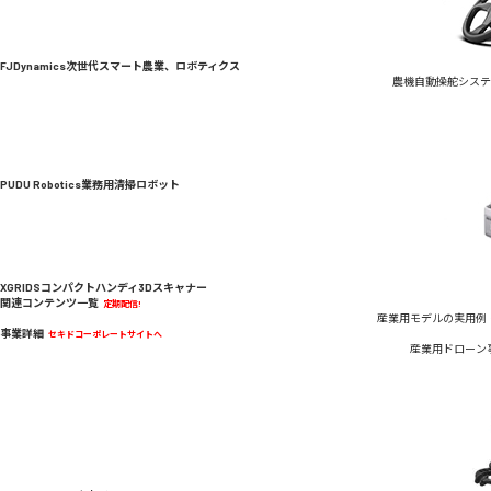
FJDynamics
次世代スマート農業、ロボティクス
農機自動操舵システ
PUDU Robotics
業務用清掃ロボット
XGRIDS
コンパクトハンディ3Dスキャナー
関連コンテンツ一覧
定期配信!
産業用モデルの実用例
事業詳細
セキドコーポレートサイトへ
産業用ドローン