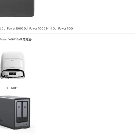
2
DJI Power 1000
DJI Power 1000 Mini
DJI Power 500
 Power 140W GaN 充電器
DJI ROMO