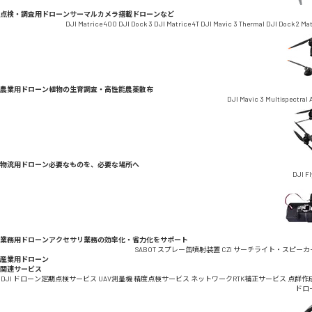
点検・調査用ドローン
サーマルカメラ搭載ドローンなど
DJI Matrice 400
DJI Dock 3
DJI Matrice 4T
DJI Mavic 3 Thermal
DJI Dock 2
Ma
農業用ドローン
植物の生育調査・高性能農薬散布
DJI Mavic 3 Multispectral
物流用ドローン
必要なものを、必要な場所へ
DJI F
業務用ドローンアクセサリ
業務の効率化・省力化をサポート
SABOT スプレー缶噴射装置
CZI サーチライト・スピーカ
産業用ドローン
関連サービス
DJI ドローン定期点検サービス
UAV測量機 精度点検サービス
ネットワークRTK補正サービス
点群作
ドロ