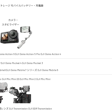
ストレージ
モバイルバッテリー・充電器
カメラ・
スタビライザー
smo Action 6
DJI Osmo Action 5 Pro
DJI Osmo Action 4
P
DJI Osmo Pocket 4
DJI Osmo Pocket 3
ile 8
DJI Osmo Mobile 7 シリーズ
DJI Osmo Mobile 6
ic
DJI Mic Mini 2S
DJI Mic Mini 2
DJI Mic Mini
4D用レンズ
DJI Transmission
DJI SDR Transmission