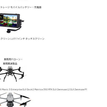
ストレージ
モバイルバッテリー・充電器
チスクリーン
LUT7 7インチ タッチスクリーン
業務用ドローン・
業務関連製品
I Mavic 3 Enterprise
DJI Dock 2
Matrice 350 RTK
DJI Zenmuse L2
DJI Zenmuse P1