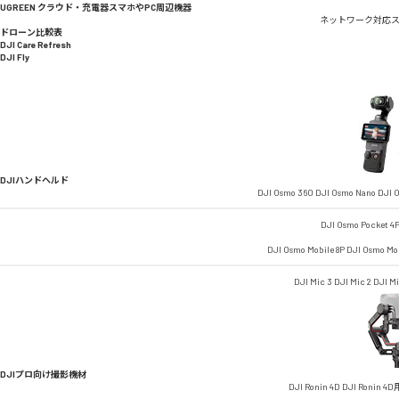
UGREEN クラウド・充電器
スマホやPC周辺機器
ネットワーク対応
ドローン比較表
DJI Care Refresh
DJI Fly
DJIハンドヘルド
DJI Osmo 360
DJI Osmo Nano
DJI O
DJI Osmo Pocket 4
DJI Osmo Mobile 8P
DJI Osmo Mob
DJI Mic 3
DJI Mic 2
DJI M
DJIプロ向け撮影機材
DJI Ronin 4D
DJI Ronin 