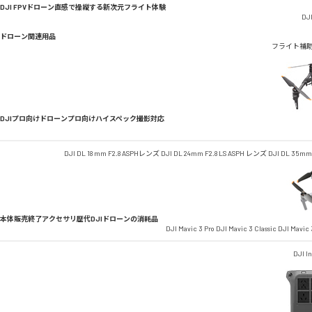
DJI FPVドローン
直感で操縦する新次元フライト体験
DJI
ドローン関連用品
フライト補
DJIプロ向けドローン
プロ向けハイスペック撮影対応
DJI DL 18 mm F2.8 ASPHレンズ
DJI DL 24mm F2.8 LS ASPH レンズ
DJI DL 35mm
本体販売終了アクセサリ
歴代DJIドローンの消耗品
DJI Mavic 3 Pro
DJI Mavic 3 Classic
DJI Mavic 
DJI In