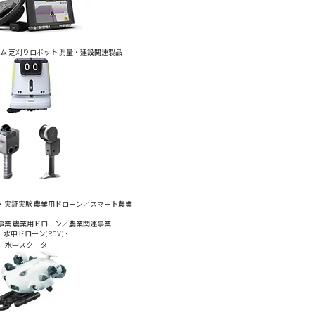
ム
芝刈りロボット
測量・建設関連製品
・実証実験
農業用ドローン／スマート農業
事業
農業用ドローン／農業関連事業
水中ドローン(ROV)・
水中スクーター