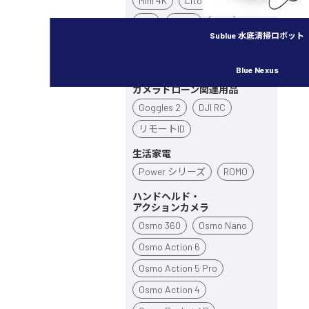
Mini 4K
Lito X1
Lito 1
Flip
Neo 2
Neo
Sublue 水底清掃ロボット
Avata 360
Avata 2
Inspire 3
Blue Nexus
カメラドローン関連用品
Goggles 2
DJI RC
リモートID
生活家電
Power シリーズ
ROMO
ハンドヘルド・
アクションカメラ
Osmo 360
Osmo Nano
Osmo Action 6
Osmo Action 5 Pro
Osmo Action 4