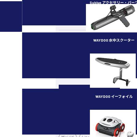
Sublue アクセサリー・パー
カメラ・スタビライザー
水中ドローン／ROV
ラジコン（RC）
WAYDOO 水中スクーター
イベント・講習会
subnado
最新ガジェット／その他
機種別
WAYDOO イーフォイル
カメラドローン
FLYER ONE PLUS
Mavic 4 Pro
Air 3S
Mini 5 Pro
Mini 3