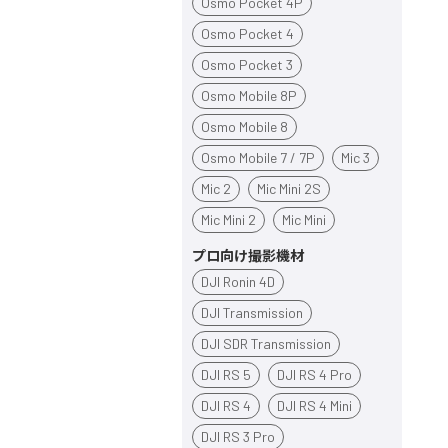
Osmo Pocket 4P
Osmo Pocket 4
Osmo Pocket 3
Osmo Mobile 8P
Osmo Mobile 8
Osmo Mobile 7 / 7P
Mic 3
Mic 2
Mic Mini 2S
Mic Mini 2
Mic Mini
プロ向け撮影機材
DJI Ronin 4D
DJI Transmission
DJI SDR Transmission
DJI RS 5
DJI RS 4 Pro
DJI RS 4
DJI RS 4 Mini
DJI RS 3 Pro