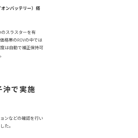
イオンバッテリー）搭
つのスラスターを有
価格帯のROVの中では
深度は自動で補正保持可
。
子沖で実施
ションなどの確認を行い
でした。