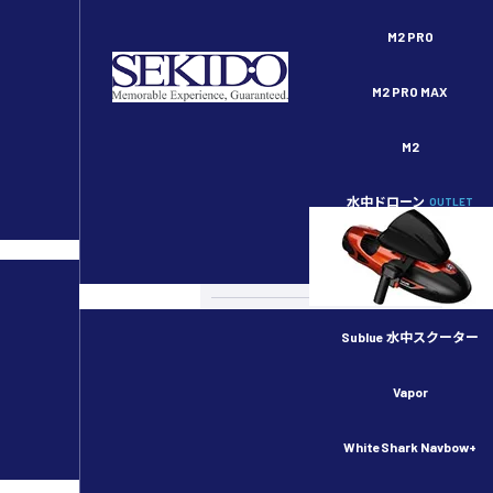
セキドオンラインストア DJI ドローン正規代理店
M2 PRO
M2 PRO MAX
M2
水中ドローン
OUTLET
スペシャルコンテンツ
カメラドローン
ドローンのルール・許可申請
Sublue 水中スクーター
産業用ドローン
Vapor
物流用ドローン
WhiteShark Navbow+
農業用ドローン／スマート農業