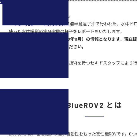
ツ
こんにちは！セキドの中島です。
こちらの記事では、神奈川県 三浦半島逗子沖で行われた、水中ドローン
使った水中撮影の実証実験の様子をレポートをいたします。
※本記事の内容は公開時（2018年11月）の情報となります。現在
場合がございますのでご了承ください。
実証実験は、選りすぐりの操縦技術を持つセキドスタッフにより
BlueROV2 とは
BlueROV2 は、低価格かつ高い機動性をもった高性能ROVです。