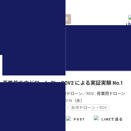
検索
LO
水中ドローン(ROV)・
水中スクーター
ホーム
>
水中ドローン／ROV
>
ホーム
>
産業用ドローン
>
高性能水中ドローン BlueROV2 による実証実験 No.1
CATEGORY :
水中ドローン／ROV
,
産業用ドローン
UPDATE :
2018/11/14（水）
TAG :
BlueROV2
水中ドローン・ROV
中島
SHARE
POST
LINEで送る