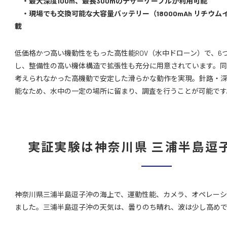
・最大深度100m、最長300mのテザーケーブルが利用可能
・現場でも交換可能な大容量バッテリー（18000mAh リチウム
載
低価格かつ高い機動性をもった高性能ROV（水中ドローン）で、6
し、整備性の高い機体構造で拡張性も充分に用意されています。同
考えられなかった高機動で安定した滑らかな動作を実現。針路・
能なため、水中の一定の場所に留まり、調査を行うことが可能です
実証実験は神奈川県 三浦半島逗
神奈川県三浦半島逗子沖の海上で、運動性能、カメラ、オペレー
ました。三浦半島逗子沖の天気は、曇りのち晴れ、波は少し高め