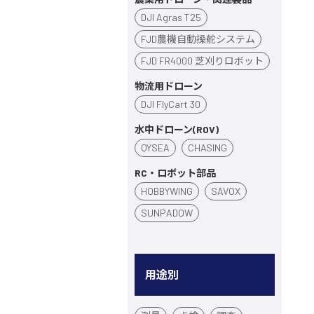
DJI Agras T25
FJD農機自動操舵システム
FJD FR4000 芝刈りロボット
物流用ドローン
DJI FlyCart 30
水中ドローン(ROV)
QYSEA
CHASING
RC・ロボット部品
HOBBYWING
SAVOX
SUNPADOW
用途別