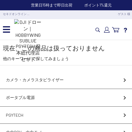
営業日15時まで即日出荷
ポイント1%還元
セキドオンライン …
ゲスト 様
カメラドローン・生活家電
現在、この商品は扱っておりません
他のキーワードで探してみましょう
カメラ・スタビライザー
カメラ・カメラスタビライザー
業務用ドローン・業務関連製品
ポータブル電源
水中ドローン(ROV)・水中スクーター
PGYTECH
RC・ロボット部品