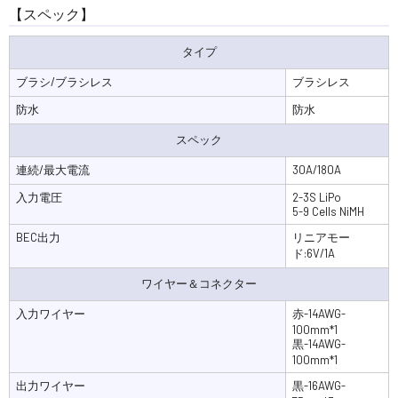
【スペック】
タイプ
ブラシ/ブラシレス
ブラシレス
防水
防水
スペック
連続/最大電流
30A/180A
入力電圧
2-3S LiPo
5-9 Cells NiMH
BEC出力
リニアモー
ド:6V/1A
ワイヤー＆コネクター
入力ワイヤー
赤-14AWG-
100mm*1
黒-14AWG-
100mm*1
出力ワイヤー
黒-16AWG-