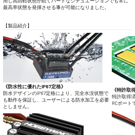
用し高回転状態が続くハードなシチュエーションでも常に
最高率状態を発揮させる事が可能になりました。
【製品紹介】
《防水性に優れたIP67定格》
《特許取
防水デザインのIP67定格により、完全水没状態で
特許取得
も動作を保証し、ユーザーによる防水加工を必要
RCボー
としません。