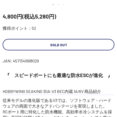
講習会･国家資格･WEBセミナー
4,800円(税込5,280円)
定期配信!
獲得ポイント：52
サポート・Q&A / 法人・学生のお客様
SOLD OUT
取扱店舗一覧
JAN: 4571341998029
SEKIDO
『 スピードボートにも最適な防水ESCが進化 』
コーポレートサイト
HOBBYWING SEAKING 30A-V3 BEC内蔵 1A/6V 商品紹介
従来モデルの進化版であるV3では、ソフトウェア・ハード
SEKIDO 会社概要
ウェアの両面で大きなアドバンテージを実現しました。
RCボート用に特化した防水機能、高効率水冷システムを採