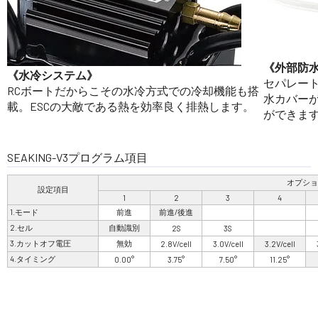
《外部防
《水冷システム》
セパレー
RCボートだからこその水冷方式での冷却機能も搭
水カバー
載。ESCの大敵である熱を効率良く排熱します。
ができま
SEAKING-V3プログラム項目
オプショ
設定項目
1
2
3
4
1.モード
前進
前進/後進
2.セル
自動識別
2S
3S
3.カットオフ電圧
無効
2.8V/cell
3.0V/cell
3.2V/cell
4.タイミング
0.00°
3.75°
7.50°
11.25°