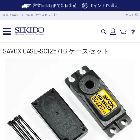
営業日15時まで即日出荷
ポイント1%還元
SAVOX CASE-SC1257TG ケースセット [2 …
ゲスト 様
カメラドローン・生活家電
SAVOX CASE-SC1257TG ケースセット
カメラ・スタビライザー
業務用ドローン・業務関連製品
水中ドローン(ROV)・水中スクーター
RC・ロボット部品