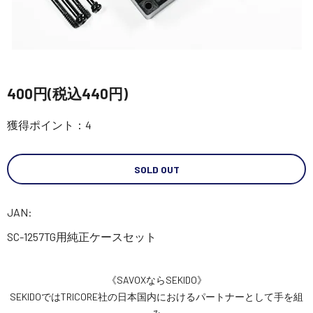
講習会･国家資格･WEBセミナー
定期配信!
400円(税込440円)
サポート・Q&A / 法人・学生のお客様
獲得ポイント：4
取扱店舗一覧
SOLD OUT
SEKIDO
JAN:
コーポレートサイト
SC-1257TG用純正ケースセット
SEKIDO 会社概要
《SAVOXならSEKIDO》
SEKIDOではTRICORE社の日本国内におけるパートナーとして手を組