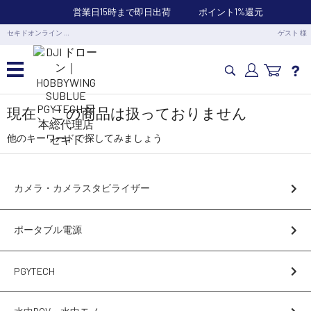
営業日15時まで即日出荷
ポイント1%還元
セキドオンライン …
ゲスト 様
カメラドローン・生活家電
現在、この商品は扱っておりません
他のキーワードで探してみましょう
カメラ・スタビライザー
カメラ・カメラスタビライザー
業務用ドローン・業務関連製品
ポータブル電源
水中ドローン(ROV)・水中スクーター
PGYTECH
RC・ロボット部品