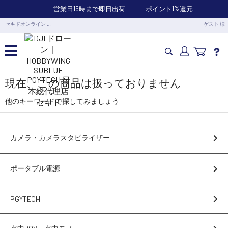
営業日15時まで即日出荷
ポイント1%還元
セキドオンライン …
ゲスト 様
カメラドローン・生活家電
現在、この商品は扱っておりません
他のキーワードで探してみましょう
カメラ・スタビライザー
カメラ・カメラスタビライザー
業務用ドローン・業務関連製品
ポータブル電源
水中ドローン(ROV)・水中スクーター
PGYTECH
RC・ロボット部品