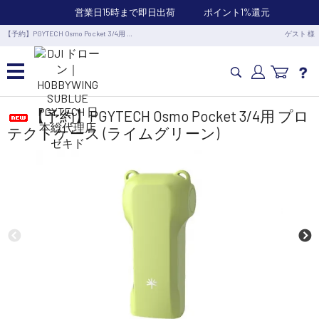
営業日15時まで即日出荷
ポイント1%還元
【予約】PGYTECH Osmo Pocket 3/4用 …
ゲスト 様
カメラドローン・生活家電
【予約】PGYTECH Osmo Pocket 3/4用 プロ
テクトケース (ライムグリーン)
カメラ・スタビライザー
業務用ドローン・業務関連製品
水中ドローン(ROV)・水中スクーター
RC・ロボット部品