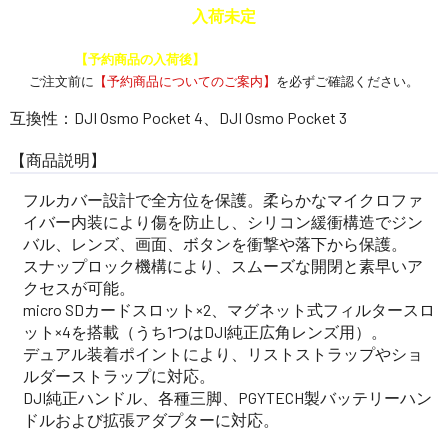
入荷未定
予約商品と通常商品を一緒に注文した場合、
【予約商品の入荷後】
にまとめて発送いたします。
ご注文前に
【予約商品についてのご案内】
を必ずご確認ください。
互換性：DJI Osmo Pocket 4、DJI Osmo Pocket 3
【商品説明】
フルカバー設計で全方位を保護。柔らかなマイクロファ
イバー内装により傷を防止し、シリコン緩衝構造でジン
バル、レンズ、画面、ボタンを衝撃や落下から保護。
スナップロック機構により、スムーズな開閉と素早いア
クセスが可能。
micro SDカードスロット×2、マグネット式フィルタースロ
ット×4を搭載（うち1つはDJI純正広角レンズ用）。
デュアル装着ポイントにより、リストストラップやショ
ルダーストラップに対応。
DJI純正ハンドル、各種三脚、PGYTECH製バッテリーハン
ドルおよび拡張アダプターに対応。