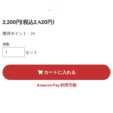
講習会･国家資格･WEBセミナー
定期配信!
2,200円(税込2,420円)
サポート・Q&A / 法人・学生のお客様
獲得ポイント：24
個数
取扱店舗一覧
セット
SEKIDO
カートに入れる
コーポレートサイト
Amazon Pay 利用可能
SEKIDO 会社概要