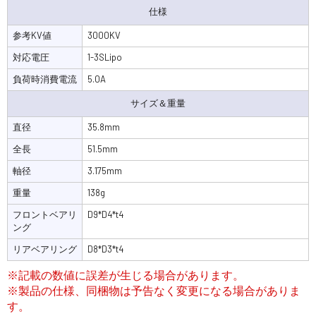
仕様
参考KV値
3000KV
対応電圧
1-3SLipo
負荷時消費電流
5.0A
サイズ＆重量
直径
35.8mm
全長
51.5mm
軸径
3.175mm
重量
138g
フロントベアリ
D9*D4*t4
ング
リアベアリング
D8*D3*t4
※記載の数値に誤差が生じる場合があります。
※製品の仕様、同梱物は予告なく変更になる場合がありま
す。