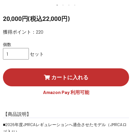
講習会･国家資格･WEBセミナー
20,000円(税込22,000円)
定期配信!
獲得ポイント：220
サポート・Q&A / 法人・学生のお客様
個数
セット
取扱店舗一覧
カートに入れる
SEKIDO
コーポレートサイト
Amazon Pay 利用可能
【商品説明】
SEKIDO 会社概要
■2026年度JMRCAレギュレーションへ適合させたモデル（JMRCAロ
ゴ入り）