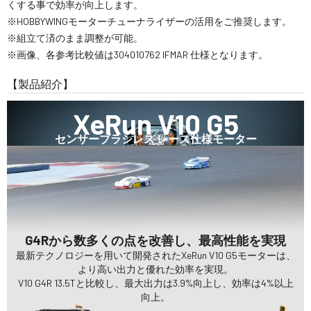
くする事で効率が向上します。
※HOBBYWINGモーターチューナライザーの活用をご推奨します。
※組立て済のまま調整が可能。
※画像、各参考比較値は304010762 IFMAR 仕様となります。
【製品紹介】
XeRun V10 G5
センサーブラシレス レース仕様モーター
G4Rから数多くの点を改善し、最高性能を実現
最新テクノロジーを用いて開発されたXeRun V10 G5モーターは、
より高い出力と優れた効率を実現。
V10 G4R 13.5Tと比較し、最大出力は3.9%向上し、効率は4%以上
向上。