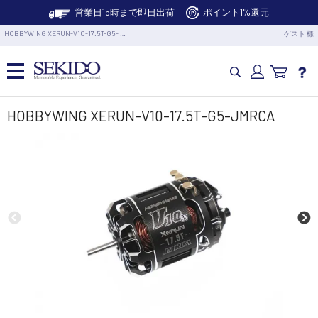
営業日15時まで即日出荷
ポイント1%還元
HOBBYWING XERUN-V10-17.5T-G5- …
ゲスト 様
カメラドローン・生活家電
HOBBYWING XERUN-V10-17.5T-G5-JMRCA
カメラ・スタビライザー
業務用ドローン・業務関連製品
水中ドローン(ROV)・水中スクーター
RC・ロボット部品