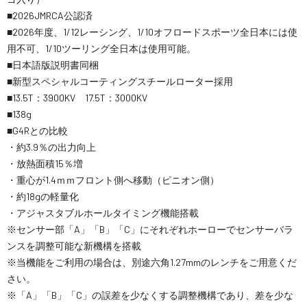
■2026JMRCA公認済
■2026年度、1/12レーシング、1/10オフロードスポーツ全日本には使
用不可、1/10ツーリング全日本は使用可能。
■日本語版説明書同梱
■新型スペシャルコーティングスチールローター採用
■13.5T：3900KV 17.5T：3000KV
■138g
■G4Rとの比較
・約3.9％の出力向上
・放熱面積15％増
・重心が1.4ｍｍフロント側へ移動（ピニオン側）
・約18gの軽量化
・アジャスタブルホールタイミング機能搭載
※センサー部「A」「B」「C」にそれぞれホーローでセンサーバラ
ンスを調整可能な新機構を搭載
※当機能をご利用の場合は、別途六角1.27mmのレンチをご用意くだ
さい。
※「A」「B」「C」の誤差を少なくする調整機構であり、差を少な