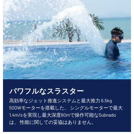
パワフルなスラスター
高効率なジェット推進システムと最大推力 6.5kg
500Wモーターを搭載した、 シングルモーターで最大
1.4m/sを実現し最大深度60mで操作可能なSubnado
は、 性能に関しての妥協はありません。