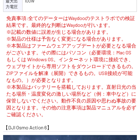
最大出
100W
力電圧
免責事項:全てのデーターはWaydooのテストラボでの検証
結果です。最終的な判断はWaydooが行います。
※記載の数値に誤差が生じる場合があります。
※製品の仕様は予告なく変更になる場合があります。
※本製品はファームウェアアップデートが必要となる場合
がございます。その際にはパソコン（必要環境：Mac OS
もしくは Windows OS。インターネット環境に接続でき、
ウェブサイトから専用ソフトをダウンロードできるもの。
ZIPファイルを解凍（展開）できるもの。USB接続が可能
なもの。）が必要となります。
※本製品はバッテリーを搭載しております。直射日光の当
たる場所・温度変化の激しい場所など（例：車中など）に
保管しないでください。動作不良の原因や思わぬ事故の要
因となります。その他の注意事項は製品マニュアルを必ず
ご確認ください。
【DJI Osmo Action 6】