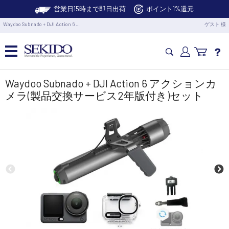
営業日15時まで即日出荷
ポイント1%還元
Waydoo Subnado + DJI Action 6 …
ゲスト 様
カメラドローン・生活家電
Waydoo Subnado + DJI Action 6 アクションカ
メラ(製品交換サービス2年版付き)セット
カメラ・スタビライザー
業務用ドローン・業務関連製品
水中ドローン(ROV)・水中スクーター
RC・ロボット部品