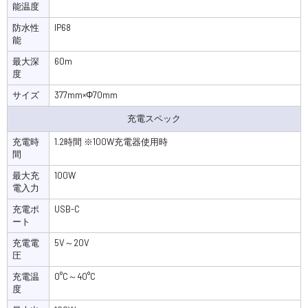
能温度
防水性
IP68
能
最大深
60m
度
サイズ
377mm×Φ70mm
充電スペック
充電時
1.2時間 ※100W充電器使用時
間
最大充
100W
電入力
充電ポ
USB-C
ート
充電電
5V～20V
圧
充電温
0°C～40°C
度