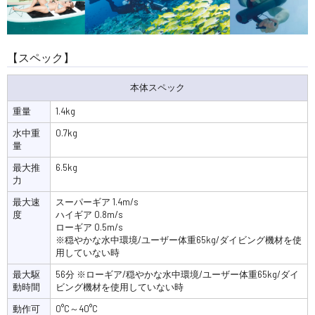
【スペック】
本体スペック
重量
1.4kg
水中重
0.7kg
量
最大推
6.5kg
力
最大速
スーパーギア 1.4m/s
度
ハイギア 0.8m/s
ローギア 0.5m/s
※穏やかな水中環境/ユーザー体重65kg/ダイビング機材を使
用していない時
最大駆
56分 ※ローギア/穏やかな水中環境/ユーザー体重65kg/ダイ
動時間
ビング機材を使用していない時
動作可
0°C～40°C