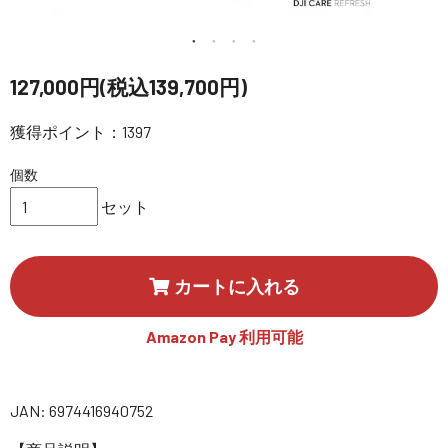
講習会･国家資格･WEBセミナー
定期配信!
127,000円(税込139,700円)
獲得ポイント：1397
サポート・Q&A / 法人・学生のお客様
個数
取扱店舗一覧
セット
SEKIDO
カートに入れる
コーポレートサイト
Amazon Pay 利用可能
SEKIDO 会社概要
JAN: 6974416940752