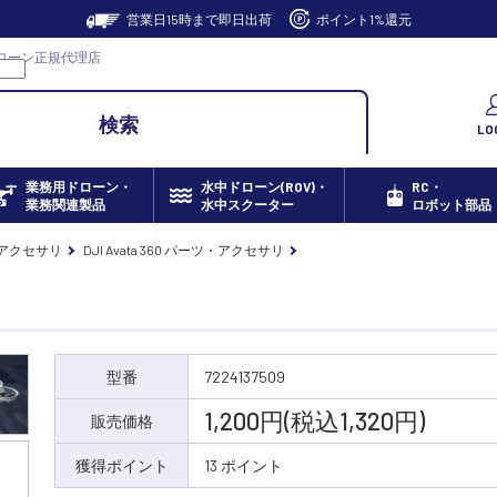
営業日15時まで即日出荷
ポイント1%還元
JI ドローン正規代理店
検索
LO
業務用ドローン・
水中ドローン(ROV)・
RC・
業務関連製品
水中スクーター
ロボット部品
・アクセサリ
DJI Avata 360 パーツ・アクセサリ
型番
7224137509
1,200円(税込1,320円)
販売価格
獲得ポイント
13 ポイント