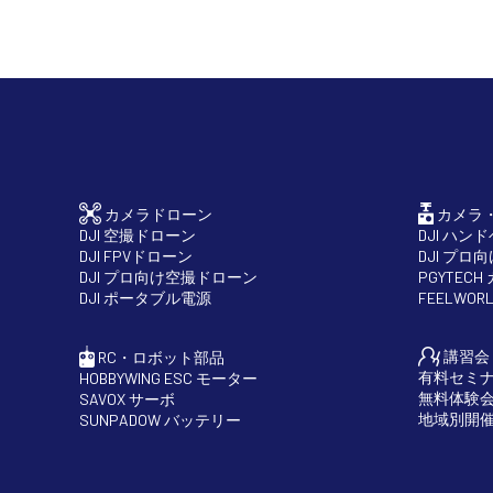
カメラドローン
カメラ
DJI 空撮ドローン
DJI ハン
DJI FPVドローン
DJI プロ
DJI プロ向け空撮ドローン
PGYTEC
DJI ポータブル電源
FEELWO
講習会
RC・ロボット部品
有料セミ
HOBBYWING ESC モーター
無料体験
SAVOX サーボ
地域別開
SUNPADOW バッテリー