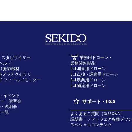
・スタビライザー
業務用ドローン・
ドヘルド
業務関連製品
向け撮影機材
DJI 測量用ドローン
H カメラアクセサリ
DJI 点検・調査用ドローン
RLD フィールドモニター
DJI 農業用ドローン
DJI 物流用ドローン
・イベント
ナー・講習会
サポート・Q&A
会・説明会
催一覧
よくあるご質問（製品Q&A）
説明書・ソフトウェア各種ダウ
スペシャルコンテンツ