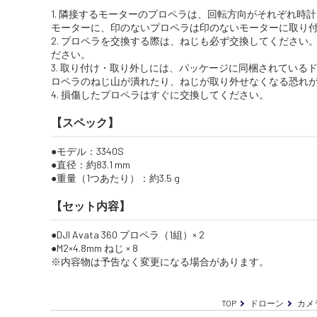
1. 隣接するモーターのプロペラは、回転方向がそれぞれ時
モーターに、印のないプロペラは印のないモーターに取り
2. プロペラを交換する際は、ねじも必ず交換してくださ
ださい。
3. 取り付け・取り外しには、パッケージに同梱されてい
ロペラのねじ山が潰れたり、ねじが取り外せなくなる恐れ
4. 損傷したプロペラはすぐに交換してください。
【スペック】
モデル：3340S
直径：約83.1 mm
重量（1つあたり）：約3.5 g
【セット内容】
DJI Avata 360 プロペラ（1組）× 2
M2×4.8mm ねじ × 8
※内容物は予告なく変更になる場合があります。
TOP
ドローン
カメ